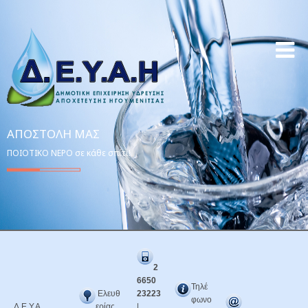
ΑΠΟΣΤΟΛΉ ΜΑΣ
ΠΟΙΟΤΙΚΟ ΝΕΡΟ σε κάθε σπίτι!
2
6650
Τηλέ
Ελευθ
23223
φωνο
Δ.Ε.Υ.Α.
ερίας
|