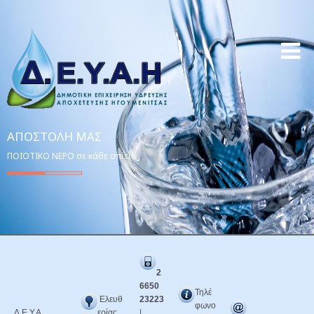
ΑΠΟΣΤΟΛΉ ΜΑΣ
ΠΟΙΟΤΙΚΟ ΝΕΡΟ σε κάθε σπίτι!
2
6650
Τηλέ
Ελευθ
23223
φωνο
Δ.Ε.Υ.Α.
ερίας
|