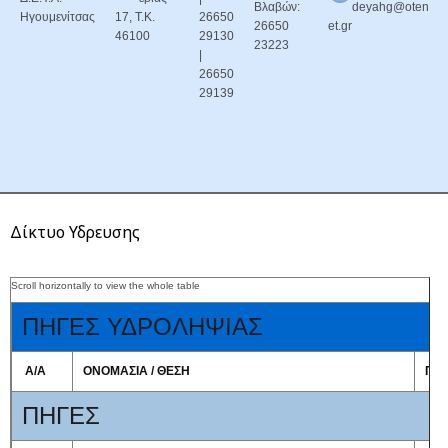
Βλαβών:
deyahg@oten
Ηγουμενίτσας
17, Τ.Κ.
26650
26650
et.gr
46100
29130
23223
|
26650
29139
Δίκτυο Υδρευσης
ΠΗΓΕΣ ΥΔΡΟΛΗΨΙΑΣ
Α/Α
ΟΝΟΜΑΣΙΑ / ΘΕΣΗ
ΠΟ
ΠΗΓΕΣ