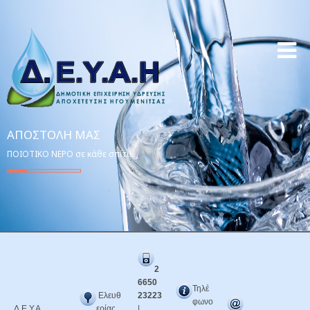
ΑΠΟΣΤΟΛΉ ΜΑΣ
ΠΟΙΟΤΙΚΟ ΝΕΡΟ σε κάθε σπίτι!
2
6650
Τηλέ
Ελευθ
23223
φωνο
Δ.Ε.Υ.Α.
ερίας
|