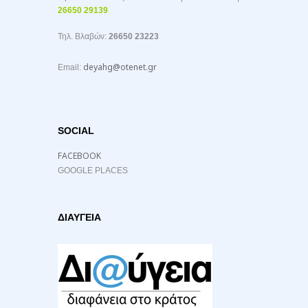
26650 29139
Τηλ. Βλαβών:
26650 23223
deyahg@otenet.gr
Email:
SOCIAL
FACEBOOK
GOOGLE PLACES
ΔΙΑΥΓΕΙΑ