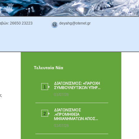
αβών: 26650 23223
deyahg@otenet.gr
Τελευταία Νέα
ΔΙΑΓΩΝΙΣΜΟΣ: «ΠΑΡΟΧΉ
ΣΥΜΒΟΥΛΕΥΤΙΚΏΝ ΥΠΗΡ…
ς
01/07/26
ΔΙΑΓΩΝΙΣΜΟΣ
.«ΠΡΟΜΗΘΕΙΑ
ΜΗΧΑΝΗΜΑΤΩΝ ΑΠΟΣ…
01/07/26