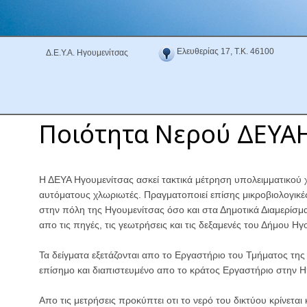
Ελευθερίας 17, Τ.Κ. 46100
Δ.Ε.Υ.Α. Ηγουμενίτσας
Ποιότητα Νερού ΔΕΥΑ
Η ΔΕΥΑ Ηγουμενίτσας ασκεί τακτικά μέτρηση υπολειμματικού 
αυτόματους χλωριωτές. Πραγματοποιεί επίσης μικροβιολογικέ
στην πόλη της Ηγουμενίτσας όσο και στα Δημοτικά Διαμερίσμα
απο τις πηγές, τις γεωτρήσεις και τις δεξαμενές του Δήμου Ηγ
Τα δείγματα εξετάζονται απο το Εργαστήριο του Τμήματος της
επίσημο και διαπιστευμένο απο το κράτος Εργαστήριο στην Η
Απο τις μετρήσεις προκύπτει οτι το νερό του δικτύου κρίνεται