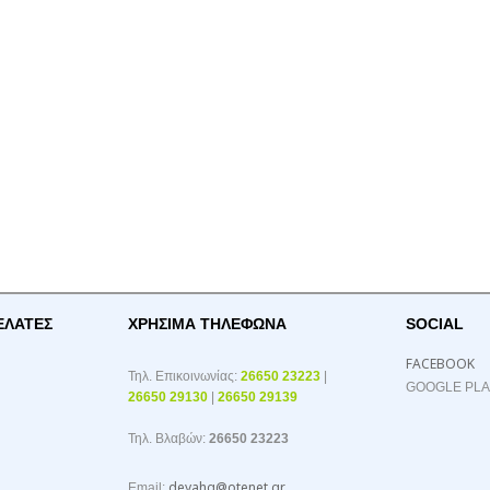
ΕΛΑΤΕΣ
ΧΡΉΣΙΜΑ ΤΗΛΈΦΩΝΑ
SOCIAL
FACEBOOK
Τηλ. Επικοινωνίας:
26650 23223
|
GOOGLE PL
26650 29130
|
26650 29139
Τηλ. Βλαβών:
26650 23223
deyahg@otenet.gr
Email: