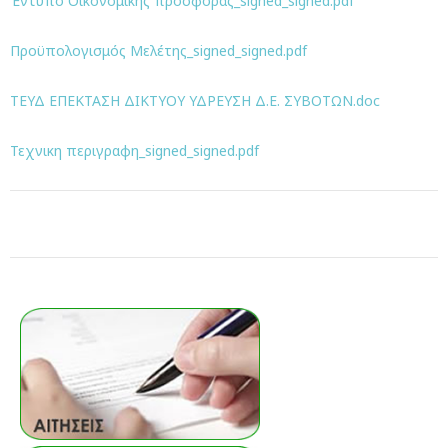
Έντυπο Οικονομικής προσφοράς_signed_signed.pdf
Προϋπολογισμός Μελέτης_signed_signed.pdf
ΤΕΥΔ ΕΠΕΚΤΑΣΗ ΔΙΚΤΥΟΥ ΥΔΡΕΥΣΗ Δ.Ε. ΣΥΒΟΤΩΝ.doc
Τεχνικη περιγραφη_signed_signed.pdf