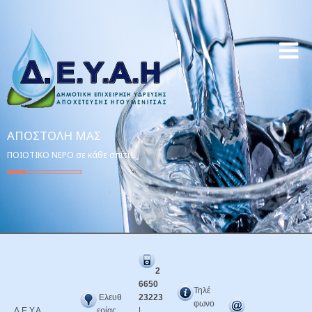
ΑΠΟΣΤΟΛΉ ΜΑΣ
ΠΟΙΟΤΙΚΟ ΝΕΡΟ σε κάθε σπίτι!
2
6650
Τηλέ
Ελευθ
23223
φωνο
Δ.Ε.Υ.Α.
ερίας
|