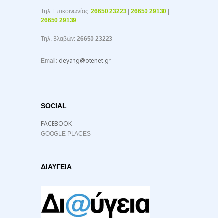
Τηλ. Επικοινωνίας:
26650 23223
|
26650 29130
|
26650 29139
Τηλ. Βλαβών:
26650 23223
deyahg@otenet.gr
Email:
SOCIAL
FACEBOOK
GOOGLE PLACES
ΔΙΑΥΓΕΙΑ