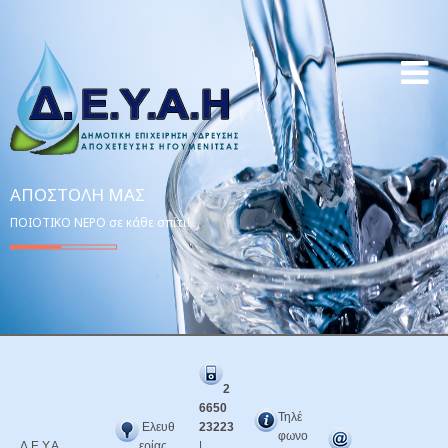
ΑΠΟΣΤΟΛΉ ΜΑΣ
ΠΟΙΟΤΙΚΟ ΝΕΡΟ σε κάθε σπίτι!
2
6650
Τηλέ
Ελευθ
23223
φωνο
Δ.Ε.Υ.Α.
ερίας
|