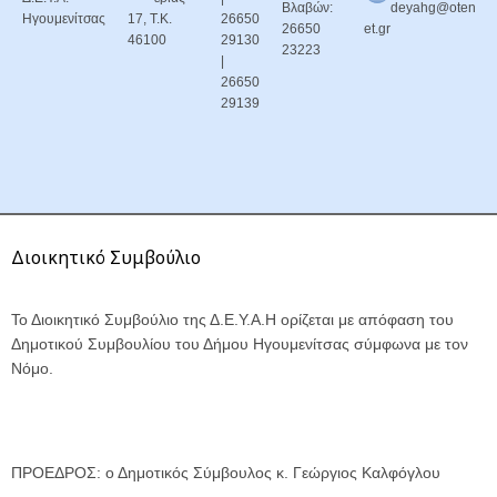
Βλαβών:
deyahg@oten
Ηγουμενίτσας
17, Τ.Κ.
26650
26650
et.gr
46100
29130
23223
|
26650
29139
Διοικητικό Συμβούλιο
Το Διοικητικό Συμβούλιο της Δ.Ε.Υ.Α.Η ορίζεται με απόφαση του
Δημοτικού Συμβουλίου του Δήμου Ηγουμενίτσας σύμφωνα με τον
Νόμο.
ΠΡΟΕΔΡΟΣ: ο Δημοτικός Σύμβουλος κ. Γεώργιος Καλφόγλου