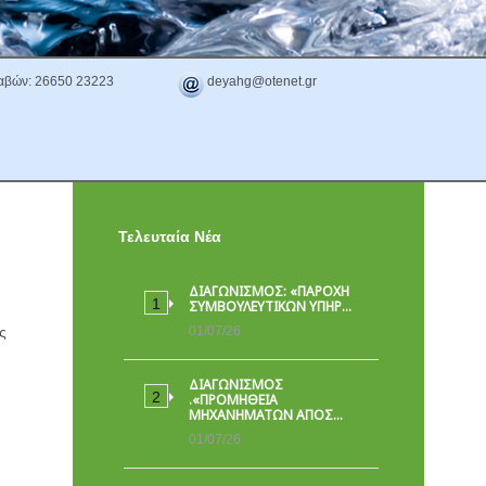
αβών: 26650 23223
deyahg@otenet.gr
Τελευταία Νέα
ΔΙΑΓΩΝΙΣΜΟΣ: «ΠΑΡΟΧΉ
ΣΥΜΒΟΥΛΕΥΤΙΚΏΝ ΥΠΗΡ…
ς
01/07/26
ΔΙΑΓΩΝΙΣΜΟΣ
.«ΠΡΟΜΗΘΕΙΑ
ΜΗΧΑΝΗΜΑΤΩΝ ΑΠΟΣ…
01/07/26