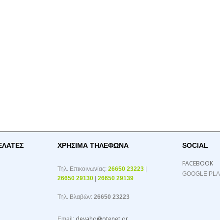
ΕΛΑΤΕΣ
ΧΡΉΣΙΜΑ ΤΗΛΈΦΩΝΑ
SOCIAL
FACEBOOK
Τηλ. Επικοινωνίας:
26650 23223
|
GOOGLE PL
26650 29130
|
26650 29139
Τηλ. Βλαβών:
26650 23223
deyahg@otenet.gr
Email: