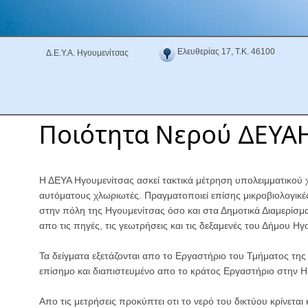
Ελευθερίας 17, Τ.Κ. 46100
Δ.Ε.Υ.Α. Ηγουμενίτσας
Ποιότητα Νερού ΔΕΥΑ
Η ΔΕΥΑ Ηγουμενίτσας ασκεί τακτικά μέτρηση υπολειμματικού 
αυτόματους χλωριωτές. Πραγματοποιεί επίσης μικροβιολογικέ
στην πόλη της Ηγουμενίτσας όσο και στα Δημοτικά Διαμερίσμα
απο τις πηγές, τις γεωτρήσεις και τις δεξαμενές του Δήμου Ηγ
Τα δείγματα εξετάζονται απο το Εργαστήριο του Τμήματος της
επίσημο και διαπιστευμένο απο το κράτος Εργαστήριο στην Η
Απο τις μετρήσεις προκύπτει οτι το νερό του δικτύου κρίνεται