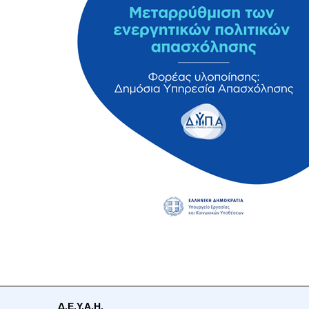
Δ.Ε.Υ.Α.Η.