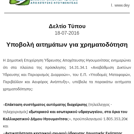
Ι. www.
deyai
Δελτίο Τύπου
18-07-2016
Υποβολή αιτημάτων για χρηματοδότηση
Η Δημοτική Επιχείρηση Ύδρευσης Αποχέτευσης Ηγουμενίτσας ενημερώνει
ότι στα πλαίσια της πρόσκλησης 14.31.34.1 «Αναβάθμιση Δικτύων
Ύδρευσης και Περιορισμός Διαρροών», του Ε.Π. «Υποδομές Μεταφορών,
Περιβάλλον και Αειφόρος Ανάπτυξη», υπέβαλε τα παρακάτω αιτήματα
χρηματοδότησης:
«
Επέκταση συστήματος αυτόματης διαχείρισης
(τηλεέλεγχος -
τηλεχειρισµός)
εξωτερικού και εσωτερικού υδραγωγείου, στα όρια του
Καλλικρατικού Δήμου Ηγουμενίτσα
ς», προϋπολογισμού 1.805.353,20€
και
«
Αντικατάσταση κεντρικού αγωγού ύδρευσης Δημοτικής Ενότητας