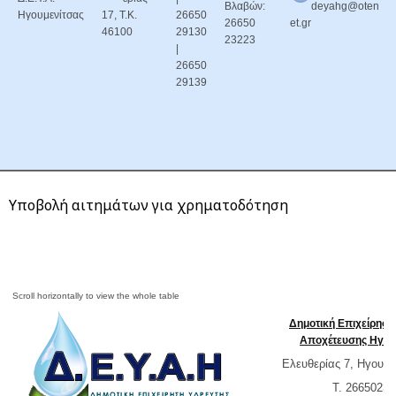
Βλαβών:
deyahg@oten
Ηγουμενίτσας
17, Τ.Κ.
26650
26650
et.gr
46100
29130
23223
|
26650
29139
Υποβολή αιτημάτων για χρηματοδότηση
Δημοτική Επιχείρησ
Αποχέτευσης Ηγου
Ελευθερίας 7, Ηγουμε
T. 26650232