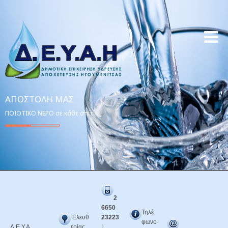
ΑΠΟΣΤΟΛΉ ΜΑΣ
ΠΟΙΟΤΙΚΟ ΝΕΡΟ σε κάθε σπίτι!
2
6650
Τηλέ
Ελευθ
23223
φωνο
Δ.Ε.Υ.Α.
ερίας
|