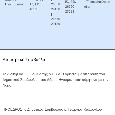
Βλαβών:
deyahg@oten
Ηγουμενίτσας
17, Τ.Κ.
26650
26650
et.gr
46100
29130
23223
|
26650
29139
Διοικητικό Συμβούλιο
Το Διοικητικό Συμβούλιο της Δ.Ε.Υ.Α.Η ορίζεται με απόφαση του
Δημοτικού Συμβουλίου του Δήμου Ηγουμενίτσας σύμφωνα με τον
Νόμο.
ΠΡΟΕΔΡΟΣ: ο Δημοτικός Σύμβουλος κ. Γεώργιος Καλφόγλου