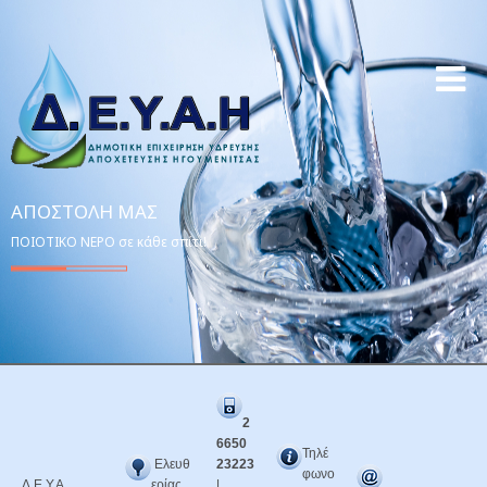
ΑΠΟΣΤΟΛΉ ΜΑΣ
ΠΟΙΟΤΙΚΟ ΝΕΡΟ σε κάθε σπίτι!
2
6650
Τηλέ
Ελευθ
23223
φωνο
Δ.Ε.Υ.Α.
ερίας
|