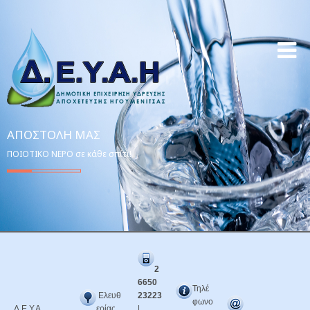
ΑΠΟΣΤΟΛΉ ΜΑΣ
ΠΟΙΟΤΙΚΟ ΝΕΡΟ σε κάθε σπίτι!
2
6650
Τηλέ
Ελευθ
23223
φωνο
Δ.Ε.Υ.Α.
ερίας
|