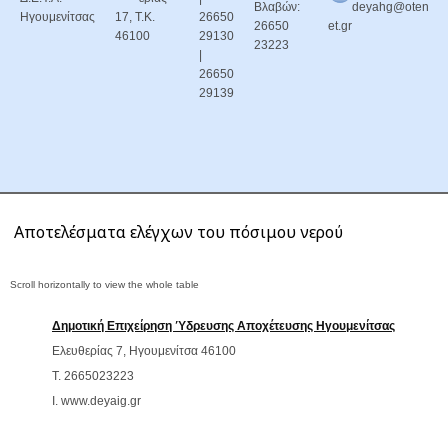
Βλαβών:
deyahg@oten
Ηγουμενίτσας
17, Τ.Κ.
26650
26650
et.gr
46100
29130
23223
|
26650
29139
Αποτελέσματα ελέγχων του πόσιμου νερού
Δημοτική Επιχείρηση Ύδρευσης Αποχέτευσης Ηγουμενίτσας
Ελευθερίας 7, Ηγουμενίτσα 46100
T. 2665023223
Ι. www.deyaig.gr