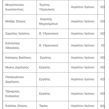
Μητρόπουλος
Τεχνίτης
Αορίστου Χρόνου
ΑΣΕΠ 
Κωνσταντίνος
Υδραυλικός
Χειριστής
Μπέζας Σπύρος
Αορίστου Χρόνου
ΑΣΕΠ 
Μηχανημάτων
Σαμοϊλης Χρήστος
Β. Υδραυλικού
Αορίστου Χρόνου
ΑΣΕΠ 
Κατσούλης
Β. Υδραυλικού
Αορίστου Χρόνου
ΑΣΕΠ
Αθανάσιος
Καίσαρης Βασίλειος
Εργάτης
Αορίστου Χρόνου
ΑΣΕΠ 
Μιγκος Δημήτριος
Εργατης
Αορίστου Χρόνου
ΑΣΕΠ 
Παπαιωάννου
Εργάτης
Αορίστου Χρόνου
ΑΣΕΠ 
Δημήτριος
Τζαναμπός
Εργάτης
Αορίστου Χρόνου
ΑΣΕΠ 
Ευάγγελος
Καλέσης Σπύρος
Ταμίας
Αορίστου Χρόνου
Δήμος