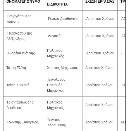
ΟΝΟΜΑΤΕΠΩΝΥΜΟ
ΣΧΕΣΗ ΕΡΓΑΣΙΑΣ
ΤΡΟΠ
ΕΙΔΙΚΟΤΗΤΑ
Γεωργόπουλος
Γενικός Διευθυντής
Αορίστου Χρόνου
ΑΣΕΠ
Ιωάννης
Πλασκασοβίτης
Λογιστής
Αορίστου Χρόνου
ΑΣΕΠ
Αλέξανδρος
Πολιτικός
Ανδρέου Ιωάννης
Αορίστου Χρόνου
-
Μηχανικός
Τάτση Ελένη
Χημικός Μηχανικός
Αορίστου Χρόνου
-
Τεχνολόγος
Τσίπη Κυριακή
Πολιτικός
Αορίστου Χρόνου
ΑΣΕΠ
Μηχανικός
Τριανταφυλλίδης
Πολιτικός
Αορίστου Χρόνου
-
Βασίλειος
Μηχανικός
Τεχνίτης
Κοκκίνης Ευάγγελος
Αορίστου Χρόνου
ΑΣΕΠ 
Υδραυλικός