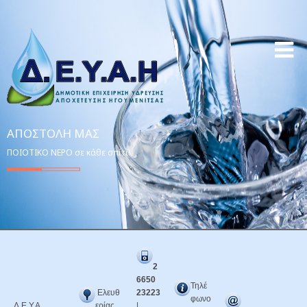
ΑΠΟΣΤΟΛΉ ΜΑΣ
ΠΟΙΟΤΙΚΟ ΝΕΡΟ σε κάθε σπίτι!
2
6650
Τηλέ
Ελευθ
23223
φωνο
Δ.Ε.Υ.Α.
ερίας
|