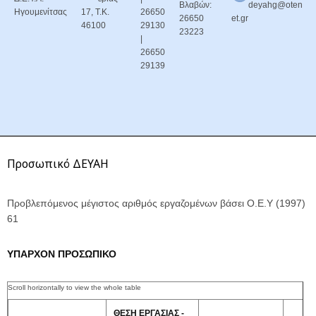
Βλαβών:
deyahg@oten
Ηγουμενίτσας
17, Τ.Κ.
26650
26650
et.gr
46100
29130
23223
|
26650
29139
Προσωπικό ΔΕΥΑΗ
Προβλεπόμενος μέγιστος αριθμός εργαζομένων βάσει Ο.Ε.Υ (1997)
61
ΥΠΑΡΧΟΝ ΠΡΟΣΩΠΙΚΟ
ΘΕΣΗ ΕΡΓΑΣΙΑΣ -