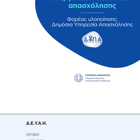
Δ.Ε.Υ.Α.Η.
ΑΡΧΙΚΗ