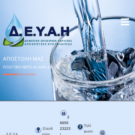
ΑΠΟΣΤΟΛΉ ΜΑΣ
ΠΟΙΟΤΙΚΟ ΝΕΡΟ σε κάθε σπίτι!
2
6650
Τηλέ
Ελευθ
23223
φωνο
Δ.Ε.Υ.Α.
ερίας
|