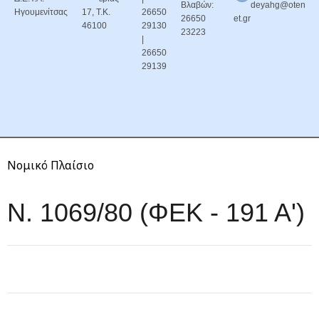
Βλαβών:
deyahg@oten
Ηγουμενίτσας
17, Τ.Κ.
26650
26650
et.gr
46100
29130
23223
|
26650
29139
Νομικό Πλαίσιο
Ν. 1069/80 (ΦΕΚ - 191 Α')