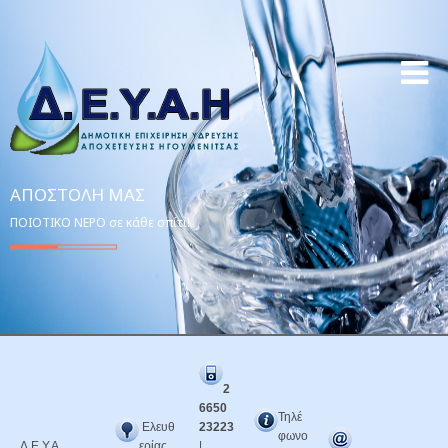
ΑΠΟΣΤΟΛΉ ΜΑΣ
ΠΟΙΟΤΙΚΟ ΝΕΡΟ σε κάθε σπίτι!
2
6650
Τηλέ
Ελευθ
23223
φωνο
Δ.Ε.Υ.Α.
ερίας
|