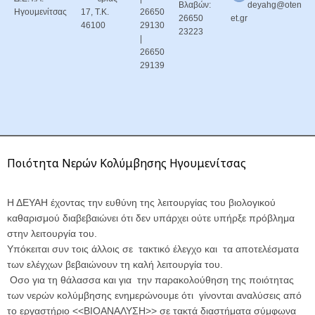
Βλαβών:
deyahg@oten
Ηγουμενίτσας
17, Τ.Κ.
26650
26650
et.gr
46100
29130
23223
|
26650
29139
Ποιότητα Νερών Κολύμβησης Ηγουμενίτσας
Η ΔΕΥΑΗ έχοντας την ευθύνη της λειτουργίας του βιολογικού
καθαρισμού διαβεβαιώνει ότι δεν υπάρχει ούτε υπήρξε πρόβλημα
στην λειτουργία του.
Υπόκειται συν τοις άλλοις σε τακτικό έλεγχο και τα αποτελέσματα
των ελέγχων βεβαιώνουν τη καλή λειτουργία του.
Οσο για τη θάλασσα και για την παρακολούθηση της ποιότητας
των νερών κολύμβησης ενημερώνουμε ότι γίνονται αναλύσεις από
το εργαστήριο <<ΒΙΟΑΝΑΛΥΣΗ>> σε τακτά διαστήματα σύμφωνα