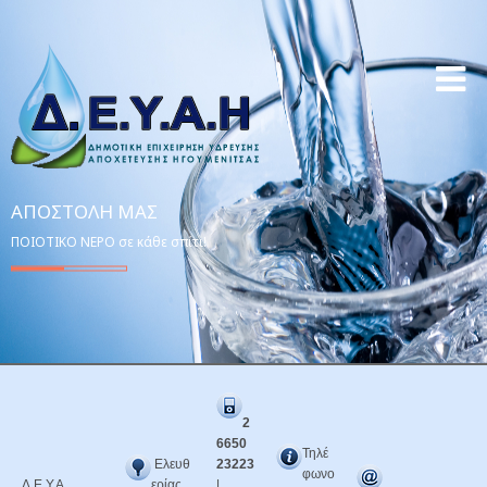
ΑΠΟΣΤΟΛΉ ΜΑΣ
ΠΟΙΟΤΙΚΟ ΝΕΡΟ σε κάθε σπίτι!
2
6650
Τηλέ
Ελευθ
23223
φωνο
Δ.Ε.Υ.Α.
ερίας
|