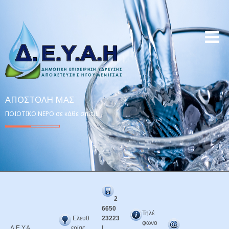
ΑΠΟΣΤΟΛΉ ΜΑΣ
ΠΟΙΟΤΙΚΟ ΝΕΡΟ σε κάθε σπίτι!
2
6650
Τηλέ
Ελευθ
23223
φωνο
Δ.Ε.Υ.Α.
ερίας
|