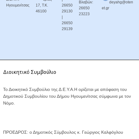
Βλαβών:
deyahg@oten
Ηγουμενίτσας
17, Τ.Κ.
26650
26650
et.gr
46100
29130
23223
|
26650
29139
Διοικητικό Συμβούλιο
Το Διοικητικό Συμβούλιο της Δ.Ε.Υ.Α.Η ορίζεται με απόφαση του
Δημοτικού Συμβουλίου του Δήμου Ηγουμενίτσας σύμφωνα με τον
Νόμο.
ΠΡΟΕΔΡΟΣ: ο Δημοτικός Σύμβουλος κ. Γεώργιος Καλφόγλου