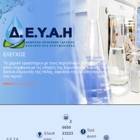
ΕΛΕΓΧΟΣ
Το χημικό εργαστήριο με τους περιοδικούς ελέγχους που
κάνει σύμφωνα με τις οδηγίες της Ευρωπαϊκής Ένωσης στα
δίκτυα ύδρευσης της πόλης, εγγυάται την άριστη ποιότητα
του νερού.
2
6650
Τηλέ
Ελευθ
23223
φωνο
Δ.Ε.Υ.Α.
ερίας
|