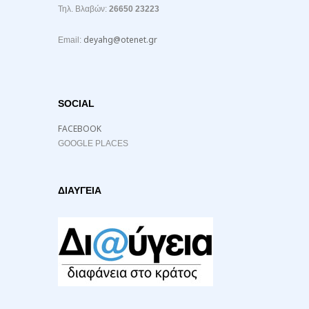
Τηλ. Βλαβών:
26650 23223
deyahg@otenet.gr
Email:
SOCIAL
FACEBOOK
GOOGLE PLACES
ΔΙΑΥΓΕΙΑ