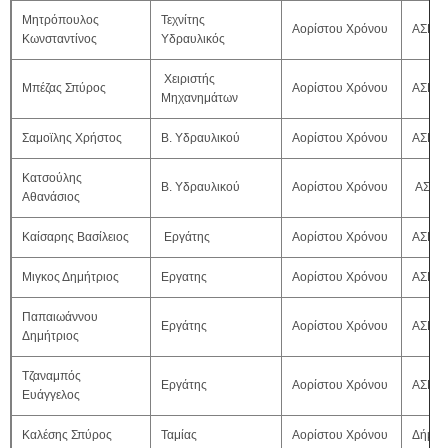
Μητρόπουλος
Τεχνίτης
Αορίστου Χρόνου
ΑΣΕΠ 
Κωνσταντίνος
Υδραυλικός
Χειριστής
Μπέζας Σπύρος
Αορίστου Χρόνου
ΑΣΕΠ 
Μηχανημάτων
Σαμοϊλης Χρήστος
Β. Υδραυλικού
Αορίστου Χρόνου
ΑΣΕΠ 
Κατσούλης
Β. Υδραυλικού
Αορίστου Χρόνου
ΑΣΕΠ
Αθανάσιος
Καίσαρης Βασίλειος
Εργάτης
Αορίστου Χρόνου
ΑΣΕΠ 
Μιγκος Δημήτριος
Εργατης
Αορίστου Χρόνου
ΑΣΕΠ 
Παπαιωάννου
Εργάτης
Αορίστου Χρόνου
ΑΣΕΠ 
Δημήτριος
Τζαναμπός
Εργάτης
Αορίστου Χρόνου
ΑΣΕΠ 
Ευάγγελος
Καλέσης Σπύρος
Ταμίας
Αορίστου Χρόνου
Δήμος