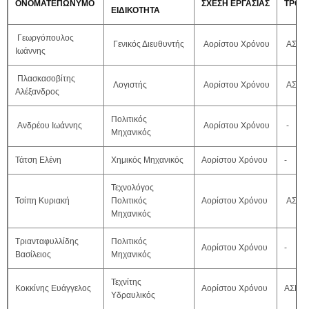
ΟΝΟΜΑΤΕΠΩΝΥΜΟ
ΣΧΕΣΗ ΕΡΓΑΣΙΑΣ
ΤΡΟΠ
ΕΙΔΙΚΟΤΗΤΑ
Γεωργόπουλος
Γενικός Διευθυντής
Αορίστου Χρόνου
ΑΣΕΠ
Ιωάννης
Πλασκασοβίτης
Λογιστής
Αορίστου Χρόνου
ΑΣΕΠ
Αλέξανδρος
Πολιτικός
Ανδρέου Ιωάννης
Αορίστου Χρόνου
-
Μηχανικός
Τάτση Ελένη
Χημικός Μηχανικός
Αορίστου Χρόνου
-
Τεχνολόγος
Τσίπη Κυριακή
Πολιτικός
Αορίστου Χρόνου
ΑΣΕΠ
Μηχανικός
Τριανταφυλλίδης
Πολιτικός
Αορίστου Χρόνου
-
Βασίλειος
Μηχανικός
Τεχνίτης
Κοκκίνης Ευάγγελος
Αορίστου Χρόνου
ΑΣΕΠ 
Υδραυλικός