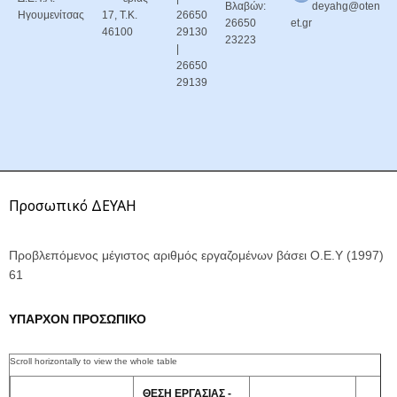
Βλαβών:
deyahg@oten
Ηγουμενίτσας
17, Τ.Κ.
26650
26650
et.gr
46100
29130
23223
|
26650
29139
Προσωπικό ΔΕΥΑΗ
Προβλεπόμενος μέγιστος αριθμός εργαζομένων βάσει Ο.Ε.Υ (1997)
61
ΥΠΑΡΧΟΝ ΠΡΟΣΩΠΙΚΟ
ΘΕΣΗ ΕΡΓΑΣΙΑΣ -