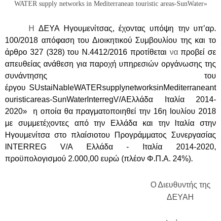
WATER supply networks in Mediterranean touristic areas-SunWater»
Η
ΔΕΥΑ Ηγουμενίτσας, έχοντας υπόψη την υπ’αρ.
100/2018 απόφαση του Διοικητικού Συμβουλίου της και το
άρθρο 327 (328) του Ν.
4412/2016
προτίθεται
να
προβεί σε
απευθείας ανάθεση για παροχή υπηρεσιών οργάνωσης της
συνάντησης του
έργου SUstaiNable
WATER
supply
networks
in
Mediterranean
t
ouristic
areas-SunWater
Interreg
V/A
Ελλάδα Ιταλία 2014‐
2020» η οποία θα πραγματοποιηθεί την 16η Ιουλίου 2018
με συμμετέχοντες από την Ελλάδα και την Ιταλία στην
Ηγουμενίτσα στο πλαίσιο
του Προγράμματος Συνεργασίας
INTERREG V/A Ελλάδα - Ιταλία 2014-2020,
προϋπολογισμού 2.000,00 ευρώ (πλέον Φ.Π.Α. 24%).
Ο Διευθυντής της
ΔΕΥΑΗ