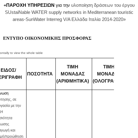
«
ΠΑΡΟΧΗ ΥΠΗΡΕΣΙΩΝ
για την
υλοποίηση δράσεων
του έργου
SUstaiNable
WATER
supply
networks
in
Mediterranean
touristic
areas
-
SunWater
Interreg
V
/
A
Ελλάδα Ιταλία 2014
‐
2020»
ΕΝΤΥΠΟ ΟΙΚΟΝ
O
ΜΙΚΗΣ ΠΡΟΣΦΟΡΑΣ
ΔΑ
ΤΙΜΗ
ΤΙΜΗ
ΕΙΔΟΣ/
Ο
ΠΟΣΟΤΗΤΑ
ΜΟΝΑΔΑΣ
ΜΟΝΑΔΑΣ
ΕΡΙΓΡΑΦΗ
(ΑΡΙΘΜΗΤΙΚΑ)
(ΟΛΟΓΡΑΦΩΣ)
νωση
τησης, σε
γασία με την
ΑΗ
σιότητα
λωσης
αγωγή και
ομή/προώθηση