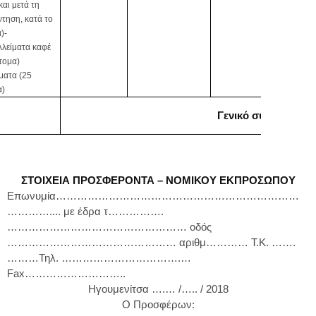
και μετά τη
τηση, κατά το
)-
λλείματα καφέ
τομα)
ματα (25
α)
Γενικό σύνολο:
ΣΤΟΙΧΕΙΑ ΠΡΟΣΦΕΡΟΝΤΑ – ΝΟΜΙΚΟΥ ΕΚΠΡΟΣΩΠΟΥ
Επωνυμία……………………………………………………………
………….... με έδρα τ…………….
…………………………………………… οδός
………………………………………… αριθμ………… Τ.Κ. …….
………Τηλ. …………………………….…
Fax
………………………..
Ηγουμενίτσα ….… /….. / 2018
Ο Προσφέρων: