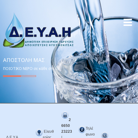
ΑΠΟΣΤΟΛΉ ΜΑΣ
ΠΟΙΟΤΙΚΟ ΝΕΡΟ σε κάθε σπίτι!
2
6650
Τηλέ
Ελευθ
23223
φωνο
Δ.Ε.Υ.Α.
ερίας
|