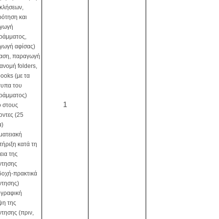
κλήσεων,
ρότηση και
γωγή
ράμματος,
γωγή αφίσας)
ίαση, παραγωγή
ιανομή folders,
ooks (με τα
τυπα του
ράμματος)
1
ό στους
οντες (25
α)
ματειακή
ήριξη κατά τη
εια της
ντησης
δοχή-πρακτικά
ντησης)
γραφική
ψη της
τησης (πριν,