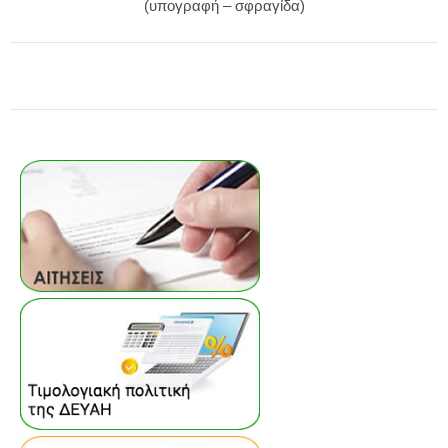
(υπογραφή – σφραγίδα)