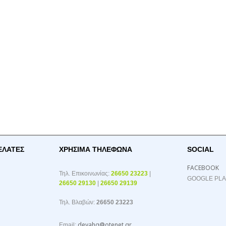
ΕΛΑΤΕΣ
ΧΡΉΣΙΜΑ ΤΗΛΈΦΩΝΑ
SOCIAL
FACEBOOK
Τηλ. Επικοινωνίας:
26650 23223
|
GOOGLE PL
26650 29130
|
26650 29139
Τηλ. Βλαβών:
26650 23223
deyahg@otenet.gr
Email: