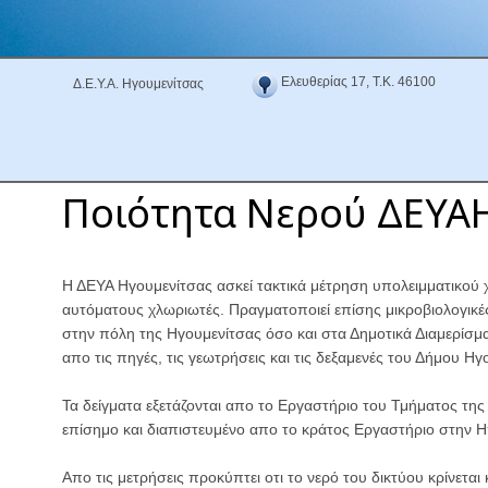
Ελευθερίας 17, Τ.Κ. 46100
Δ.Ε.Υ.Α. Ηγουμενίτσας
Ποιότητα Νερού ΔΕΥΑ
Η ΔΕΥΑ Ηγουμενίτσας ασκεί τακτικά μέτρηση υπολειμματικού 
αυτόματους χλωριωτές. Πραγματοποιεί επίσης μικροβιολογικέ
στην πόλη της Ηγουμενίτσας όσο και στα Δημοτικά Διαμερίσμα
απο τις πηγές, τις γεωτρήσεις και τις δεξαμενές του Δήμου Ηγ
Τα δείγματα εξετάζονται απο το Εργαστήριο του Τμήματος της
επίσημο και διαπιστευμένο απο το κράτος Εργαστήριο στην Η
Απο τις μετρήσεις προκύπτει οτι το νερό του δικτύου κρίνεται