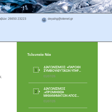
αβών: 26650 23223
deyahg@otenet.gr
Τελευταία Νέα
ΔΙΑΓΩΝΙΣΜΟΣ: «ΠΑΡΟΧΉ
ΣΥΜΒΟΥΛΕΥΤΙΚΏΝ ΥΠΗΡ…
ς
01/07/26
ΔΙΑΓΩΝΙΣΜΟΣ
.«ΠΡΟΜΗΘΕΙΑ
ΜΗΧΑΝΗΜΑΤΩΝ ΑΠΟΣ…
01/07/26