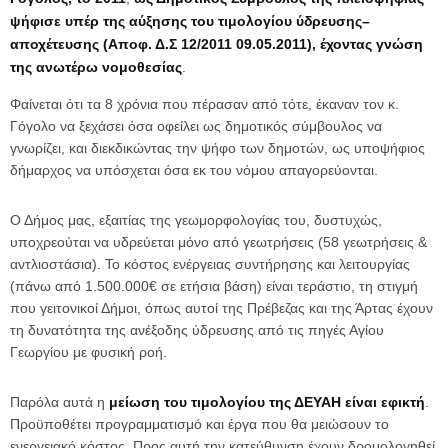
ψήφισε υπέρ της αύξησης του τιμολογίου
ύδρευσης–
αποχέτευσης
(Αποφ. Δ.Σ 12/2011 09.05.2011),
έχοντας γνώση
της ανωτέρω
νομοθεσίας
.
Φαίνεται ότι τα 8 χρόνια που πέρασαν από τότε, έκαναν τον κ.
Γόγολο να ξεχάσει όσα οφείλει ως δημοτικός σύμβουλος να
γνωρίζει, και διεκδικώντας την ψήφο των δημοτών, ως υποψήφιος
δήμαρχος να υπόσχεται όσα εκ του νόμου απαγορεύονται.
Ο Δήμος μας, εξαιτίας της γεωμορφολογίας του, δυστυχώς,
υποχρεούται να υδρεύεται μόνο από γεωτρήσεις (58 γεωτρήσεις &
αντλιοστάσια). Το κόστος ενέργειας συντήρησης και λειτουργίας
(πάνω από 1.500.000€ σε ετήσια βάση) είναι τεράστιο, τη στιγμή
που γειτονικοί Δήμοι, όπως αυτοί της Πρέβεζας και της Άρτας έχουν
τη δυνατότητα της ανέξοδης ύδρευσης από τις πηγές Αγίου
Γεωργίου με φυσική ροή.
Παρόλα αυτά η
μείωση του τιμολογίου της ΔΕΥΑΗ είναι εφικτή
.
Προϋποθέτει προγραμματισμό και έργα που θα μειώσουν το
ενεργειακό κόστος. Προς αυτή την κατεύθυνση έχουν δρομολογηθεί