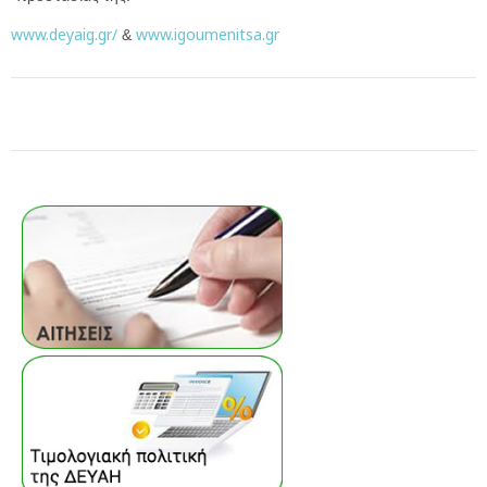
www.deyaig.gr/
www.igoumenitsa.gr
&