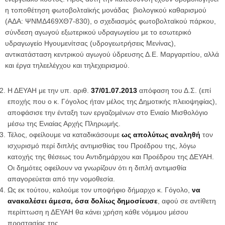
η τοποθέτηση φωτοβολταϊκής μονάδας βιολογικού καθαρισμού
(ΑΔΑ: ΨΝΜΔ469ΧΘ7-830), ο σχεδιασμός φωτοβολταϊκού πάρκου,
σύνδεση αγωγού εξωτερικού υδραγωγείου με το εσωτερικό
υδραγωγείο Ηγουμενίτσας (υδρογεωτρήσεις Μενίνας),
αντικατάσταση κεντρικού αγωγού ύδρευσης Δ.Ε. Μαργαριτίου, αλλά
και έργα τηλεελέγχου και τηλεχειρισμού.
Η ΔΕΥΑΗ με την υπ. αριθ.
37/01.07.2013
απόφαση του Δ.Σ. (επί
εποχής που ο κ. Γόγολος ήταν μέλος της Δημοτικής πλειοψηφίας),
αποφάσισε την ένταξη των εργαζομένων στο Ενιαίο Μισθολόγιο
μέσω της Ενιαίας Αρχής Πληρωμής.
Τέλος, οφείλουμε να καταδικάσουμε
ως απολύτως αναληθή
τον
ισχυρισμό περί διπλής αντιμισθίας του Προέδρου της, λόγω
κατοχής της θέσεως του Αντιδημάρχου και Προέδρου της ΔΕΥΑΗ.
Οι δημότες οφείλουν να γνωρίζουν ότι η διπλή αντιμισθία
απαγορεύεται από την νομοθεσία.
Ως εκ τούτου, καλούμε τον υποψήφιο δήμαρχο κ. Γόγολο,
να
ανακαλέσει άμεσα, όσα δολίως δημοσίευσε
, αφού σε αντίθετη
περίπτωση η ΔΕΥΑΗ θα κάνει χρήση κάθε νόμιμου μέσου
προστασίας της.