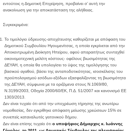
εντούτοις η Δημοτική Επιχείρηση, προβαίνει σ’ αυτή την
ανακοίνωση για την αποκατάσταση της αλήθειας.
Συγκεκριμένα:
Το τιμολόγιο ύδρευσης-αποχέτευσης καθορίζεται με απόφαση του
Δημοτικού Συμβουλίου Ηγουμενίτσας, η οποία εγκρίνεται από την
Αποκεντρωμένη Διοίκηση Ηπείρου, αφού απαραιτήτως συνταχθεί
οικονομοτεχνική μελέτη κόστους- οφέλους βιωσιμότητας της
ΔΕΥΑΗ, η οποία θα υπολογίσει το ύψος της τιμολόγησης του
βασικού αγαθού, βάσει της ανταποδοτικότητας, ισοσκέλισης του
προϋπολογισμού εσόδων-εξόδων εξασφαλίζοντας τη βιωσιμότητα
της ΔΕΥΑΗ, σύμφωνα με τα οριζόμενα στους Ν.1069/80,
Ν.3199/2003, Οδηγία 2000/60/ΕΚ, Π.Δ. 51/2007 και κανονισμό ΕΕ
1303/2013.
Δεν είναι τυχαίο ότι από την υποχρέωση τήρησης της ανωτέρω
νομοθεσίας, δεν εγκρίθηκε απόφαση μείωσης χρεώσεων 15% σε
συνεπείς καταναλωτές γειτονικού δήμου.
Δεν είναι επίσης τυχαίο ότι
ο υποψήφιος Δήμαρχος κ. Ιωάννης
Γόγολος, το 2011
,
ως Δημοτικός Σύμβουλος της πλειοψηφίας