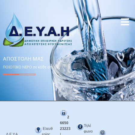
ΑΠΟΣΤΟΛΉ ΜΑΣ
ΠΟΙΟΤΙΚΟ ΝΕΡΟ σε κάθε σπίτι!
2
6650
Τηλέ
Ελευθ
23223
φωνο
Δ.Ε.Υ.Α.
ερίας
|