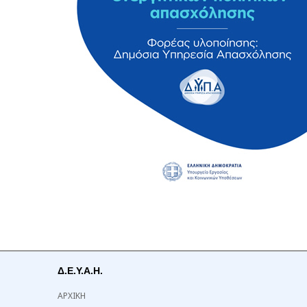
Δ.Ε.Υ.Α.Η.
ΑΡΧΙΚΗ