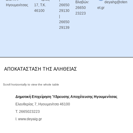
Βλαβών:
deyahg@oten
Ηγουμενίτσας
17, Τ.Κ.
26650
26650
et.gr
46100
29130
23223
|
26650
29139
ΑΠΟΚΑΤΑΣΤΑΣΗ ΤΗΣ ΑΛΗΘΕΙΑΣ
Δημοτική Επιχείρηση Ύδρευσης Αποχέτευσης Ηγουμενίτσας
Ελευθερίας 7, Ηγουμενίτσα 46100
T. 2665023223
Ι. www.deyaig.gr