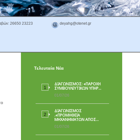
αβών: 26650 23223
deyahg@otenet.gr
Τελευταία Νέα
ΔΙΑΓΩΝΙΣΜΟΣ: «ΠΑΡΟΧΉ
ΣΥΜΒΟΥΛΕΥΤΙΚΏΝ ΥΠΗΡ…
01/07/26
το
ΔΙΑΓΩΝΙΣΜΟΣ
.«ΠΡΟΜΗΘΕΙΑ
ΜΗΧΑΝΗΜΑΤΩΝ ΑΠΟΣ…
01/07/26