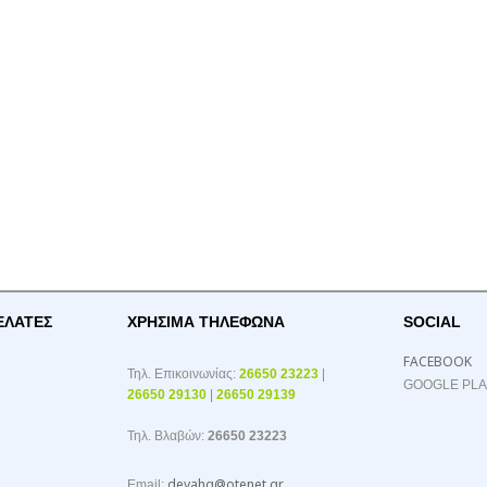
ΕΛΑΤΕΣ
ΧΡΉΣΙΜΑ ΤΗΛΈΦΩΝΑ
SOCIAL
FACEBOOK
Τηλ. Επικοινωνίας:
26650 23223
|
GOOGLE PL
26650 29130
|
26650 29139
Τηλ. Βλαβών:
26650 23223
deyahg@otenet.gr
Email: