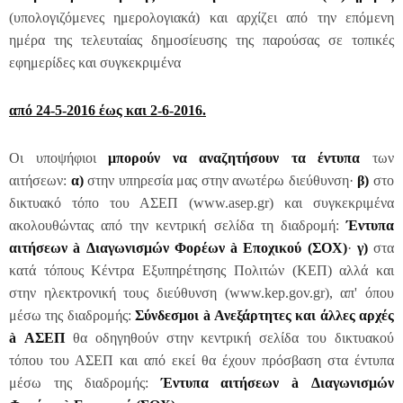
(υπολογιζόμενες ημερολογιακά) και αρχίζει από την επόμενη
ημέρα της τελευταίας δημοσίευσης της παρούσας σε τοπικές
εφημερίδες και συγκεκριμένα
από 24-5-2016 έως και 2-6-2016.
Οι υποψήφιοι
μπορούν να αναζητήσουν τα έντυπα
των
αιτήσεων:
α)
στην υπηρεσία μας στην ανωτέρω διεύθυνση·
β)
στο
δικτυακό τόπο του ΑΣΕΠ (www.asep.gr) και συγκεκριμένα
ακολουθώντας από την κεντρική σελίδα τη διαδρομή:
Έντυπα
αιτήσεων
à
Διαγωνισμών Φορέων
à
Εποχικού (ΣΟΧ)
·
γ)
στα
κατά τόπους Κέντρα Εξυπηρέτησης Πολιτών (ΚΕΠ) αλλά και
στην ηλεκτρονική τους διεύθυνση (www.kep.gov.gr), απ' όπου
μέσω της διαδρομής:
Σύνδεσμοι
à
Ανεξάρτητες και άλλες αρχές
à
ΑΣΕΠ
θα οδηγηθούν στην κεντρική σελίδα του δικτυακού
τόπου του ΑΣΕΠ και από εκεί θα έχουν πρόσβαση στα έντυπα
μέσω της διαδρομής:
Έντυπα αιτήσεων
à
Διαγωνισμών