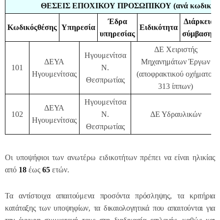
ΘΕΣΕΙΣ ΕΠΟΧΙΚΟΥ ΠΡΟΣΩΠΙΚΟΥ (ανά κωδικό θ
Έδρα
Διάρκεια
Κωδικός
θέσης
Υπηρεσία
Ειδικότητα
υπηρεσίας
σύμβασης
ΔΕ Χειριστής
Ηγουμενίτσα
ΔΕΥΑ
Μηχανημάτων Έργων
101
Ν.
Ηγουμενίτσας
(αποφρακτικού οχήματος
Θεσπρωτίας
313 ίππων)
Ηγουμενίτσα
ΔΕΥΑ
102
Ν.
ΔΕ Υδραυλικών
Ηγουμενίτσας
Θεσπρωτίας
Οι υποψήφιοι των ανωτέρω ειδικοτήτων πρέπει να είναι ηλικίας
από
18
έως
65
ετών.
Τα αντίστοιχα απαιτούμενα προσόντα πρόσληψης, τα κριτήρια
κατάταξης των υποψηφίων, τα δικαιολογητικά που απαιτούνται για