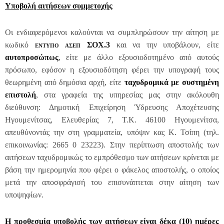
Υποβολή αιτήσεων συμμετοχής
Οι ενδιαφερόμενοι καλούνται να συμπληρώσουν την αίτηση με
κωδικό
εντυπο ασεπ
ΣΟΧ.3
και να την υποβάλουν, είτε
αυτοπροσώπως
, είτε με άλλο εξουσιοδοτημένο από αυτούς
πρόσωπο, εφόσον η εξουσιοδότηση φέρει την υπογραφή τους
θεωρημένη από δημόσια αρχή, είτε
ταχυδρομικά με συστημένη
επιστολή
, στα γραφεία της υπηρεσίας μας στην ακόλουθη
διεύθυνση: Δημοτική Επιχείρηση Ύδρευσης Αποχέτευσης
Ηγουμενίτσας, Ελευθερίας 7, Τ.Κ. 46100 Ηγουμενίτσα,
απευθύνοντάς την στη γραμματεία, υπόψιν κας Κ. Τσίπη (τηλ.
επικοινωνίας: 2665 0 23223). Στην περίπτωση αποστολής των
αιτήσεων ταχυδρομικώς το εμπρόθεσμο των αιτήσεων κρίνεται με
βάση την ημερομηνία που φέρει ο φάκελος αποστολής, ο οποίος
μετά την αποσφράγισή του επισυνάπτεται στην αίτηση των
υποψηφίων.
Η προθεσμία υποβολής των αιτήσεων είναι δέκα (10) ημέρες