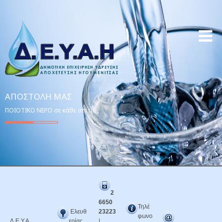
ΑΠΟΣΤΟΛΉ ΜΑΣ
ΠΟΙΟΤΙΚΟ ΝΕΡΟ σε κάθε σπίτι!
2
6650
Τηλέ
Ελευθ
23223
φωνο
Δ.Ε.Υ.Α.
ερίας
|