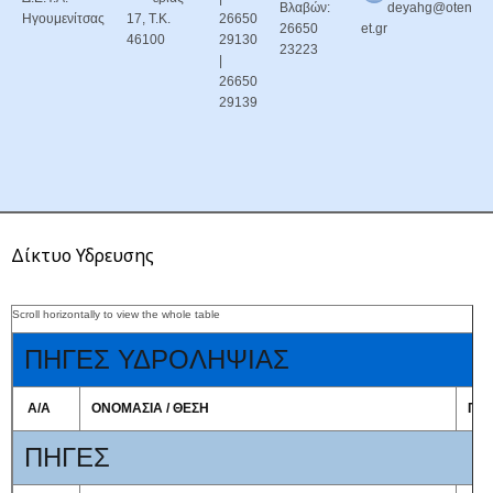
Βλαβών:
deyahg@oten
Ηγουμενίτσας
17, Τ.Κ.
26650
26650
et.gr
46100
29130
23223
|
26650
29139
Δίκτυο Υδρευσης
ΠΗΓΕΣ ΥΔΡΟΛΗΨΙΑΣ
Α/Α
ΟΝΟΜΑΣΙΑ / ΘΕΣΗ
ΠΟ
ΠΗΓΕΣ