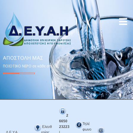
ΑΠΟΣΤΟΛΉ ΜΑΣ
ΠΟΙΟΤΙΚΟ ΝΕΡΟ σε κάθε σπίτι!
2
6650
Τηλέ
Ελευθ
23223
φωνο
Δ.Ε.Υ.Α.
ερίας
|