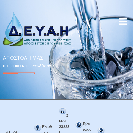
ΑΠΟΣΤΟΛΉ ΜΑΣ
ΠΟΙΟΤΙΚΟ ΝΕΡΟ σε κάθε σπίτι!
2
6650
Τηλέ
Ελευθ
23223
φωνο
Δ.Ε.Υ.Α.
ερίας
|