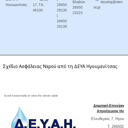
Βλαβών:
deyahg@oten
Ηγουμενίτσας
17, Τ.Κ.
26650
26650
et.gr
46100
29130
23223
|
26650
29139
Σχέδιο Ασφάλειας Νερού από τη ΔΕΥΑ Ηγουμενίτσας
Δημοτική Επιχείρησ
Αποχέτευσης Ηγου
Ελευθερίας 7, Ηγουμε
T. 26650232