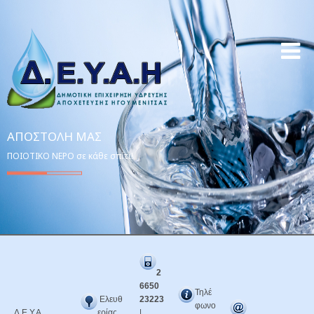
ΑΠΟΣΤΟΛΉ ΜΑΣ
ΠΟΙΟΤΙΚΟ ΝΕΡΟ σε κάθε σπίτι!
2
6650
Τηλέ
Ελευθ
23223
φωνο
Δ.Ε.Υ.Α.
ερίας
|