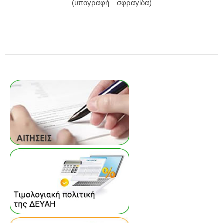
(υπογραφή – σφραγίδα)