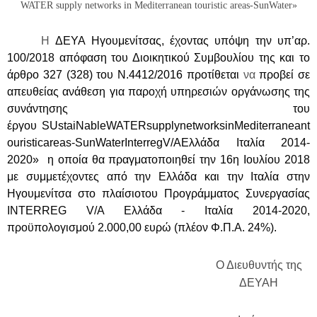
WATER supply networks in Mediterranean touristic areas-SunWater»
Η
ΔΕΥΑ Ηγουμενίτσας, έχοντας υπόψη την υπ’αρ.
100/2018 απόφαση του Διοικητικού Συμβουλίου της και το
άρθρο 327 (328) του Ν.
4412/2016
προτίθεται
να
προβεί σε
απευθείας ανάθεση για παροχή υπηρεσιών οργάνωσης της
συνάντησης του
έργου SUstaiNable
WATER
supply
networks
in
Mediterranean
t
ouristic
areas-SunWater
Interreg
V/A
Ελλάδα Ιταλία 2014‐
2020» η οποία θα πραγματοποιηθεί την 16η Ιουλίου 2018
με συμμετέχοντες από την Ελλάδα και την Ιταλία στην
Ηγουμενίτσα στο πλαίσιο
του Προγράμματος Συνεργασίας
INTERREG V/A Ελλάδα - Ιταλία 2014-2020,
προϋπολογισμού 2.000,00 ευρώ (πλέον Φ.Π.Α. 24%).
Ο Διευθυντής της
ΔΕΥΑΗ