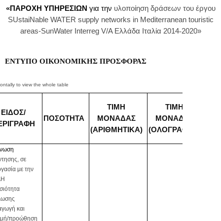
«
ΠΑΡΟΧΗ ΥΠΗΡΕΣΙΩΝ
για την
υλοποίηση δράσεων
του έργου
SUstaiNable
WATER
supply
networks
in
Mediterranean
touristic
areas
-
SunWater
Interreg
V
/
A
Ελλάδα Ιταλία 2014
‐
2020»
ΕΝΤΥΠΟ ΟΙΚΟΝ
O
ΜΙΚΗΣ ΠΡΟΣΦΟΡΑΣ
ΔΑ
ΤΙΜΗ
ΤΙΜΗ
ΕΙΔΟΣ/
Ο
ΠΟΣΟΤΗΤΑ
ΜΟΝΑΔΑΣ
ΜΟΝΑΔΑΣ
ΕΡΙΓΡΑΦΗ
(ΑΡΙΘΜΗΤΙΚΑ)
(ΟΛΟΓΡΑΦΩΣ)
νωση
τησης, σε
γασία με την
ΑΗ
σιότητα
λωσης
αγωγή και
ομή/προώθηση