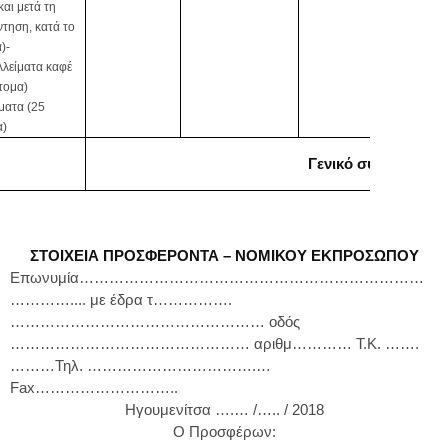
και μετά τη
τηση, κατά το
)-
λλείματα καφέ
τομα)
ματα (25
α)
Γενικό σύνολο:
ΣΤΟΙΧΕΙΑ ΠΡΟΣΦΕΡΟΝΤΑ – ΝΟΜΙΚΟΥ ΕΚΠΡΟΣΩΠΟΥ
Επωνυμία……………………………………………………………
………….... με έδρα τ…………….
…………………………………………… οδός
………………………………………… αριθμ………… Τ.Κ. …….
………Τηλ. …………………………….…
Fax
………………………..
Ηγουμενίτσα ….… /….. / 2018
Ο Προσφέρων: