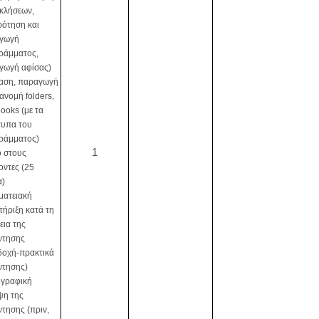
κλήσεων,
ρότηση και
γωγή
ράμματος,
γωγή αφίσας)
ίαση, παραγωγή
ιανομή folders,
ooks (με τα
τυπα του
ράμματος)
1
ό στους
οντες (25
α)
ματειακή
ήριξη κατά τη
εια της
ντησης
δοχή-πρακτικά
ντησης)
γραφική
ψη της
τησης (πριν,