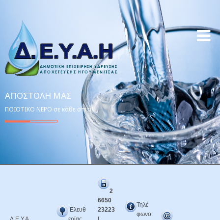
ΑΠΟΣΤΟΛΉ ΜΑΣ
ΠΟΙΟΤΙΚΟ ΝΕΡΟ σε κάθε σπίτι!
2
6650
Τηλέ
Ελευθ
23223
φωνο
Δ.Ε.Υ.Α.
ερίας
|