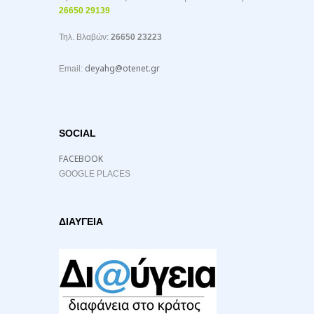
26650 29139
Τηλ. Βλαβών:
26650 23223
deyahg@otenet.gr
Email:
SOCIAL
FACEBOOK
GOOGLE PLACES
ΔΙΑΥΓΕΙΑ