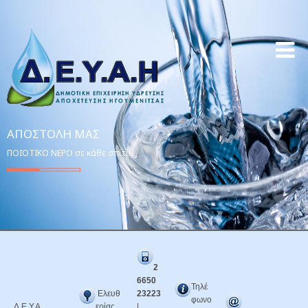
ΑΠΟΣΤΟΛΉ ΜΑΣ
ΠΟΙΟΤΙΚΟ ΝΕΡΟ σε κάθε σπίτι!
2
6650
Τηλέ
Ελευθ
23223
φωνο
Δ.Ε.Υ.Α.
ερίας
|