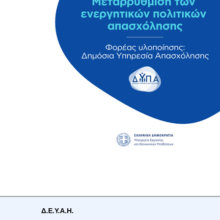
Δ.Ε.Υ.Α.Η.