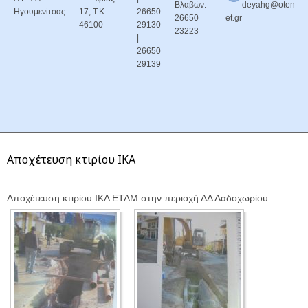
Βλαβών:
deyahg@oten
Ηγουμενίτσας
17, Τ.Κ.
26650
26650
et.gr
46100
29130
23223
|
26650
29139
Αποχέτευση κτιρίου ΙΚΑ
Αποχέτευση κτιρίου ΙΚΑ ΕΤΑΜ στην περιοχή ΔΔ Λαδοχωρίου