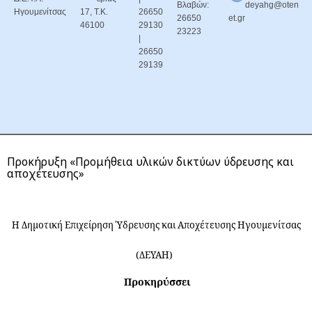
Βλαβών:
deyahg@oten
Ηγουμενίτσας
17, Τ.Κ.
26650
26650
et.gr
46100
29130
23223
|
26650
29139
Προκήρυξη «Προμήθεια υλικών δικτύων ύδρευσης και
αποχέτευσης»
Η Δημοτική Επιχείρηση Ύδρευσης και Αποχέτευσης Ηγουμενίτσας
(ΔΕΥΑΗ)
Προκηρύσσει