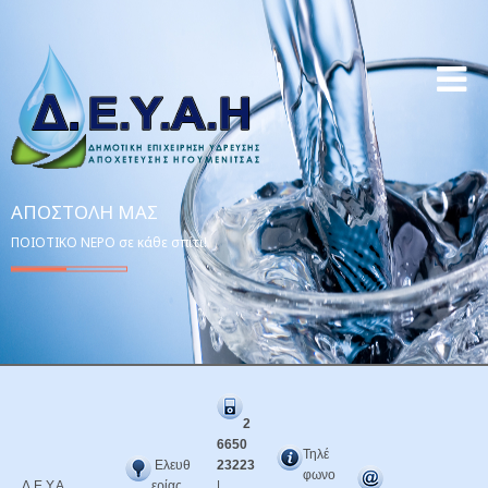
ΑΠΟΣΤΟΛΉ ΜΑΣ
ΠΟΙΟΤΙΚΟ ΝΕΡΟ σε κάθε σπίτι!
2
6650
Τηλέ
Ελευθ
23223
φωνο
Δ.Ε.Υ.Α.
ερίας
|