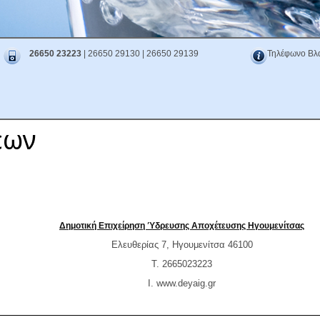
26650 23223
| 26650 29130 | 26650 29139
Τηλέφωνο Βλ
εων
Δημοτική Επιχείρηση Ύδρευσης Αποχέτευσης Ηγουμενίτσας
Ελευθερίας 7, Ηγουμενίτσα 46100
T. 2665023223
Ι. www.
deyaig
.
gr