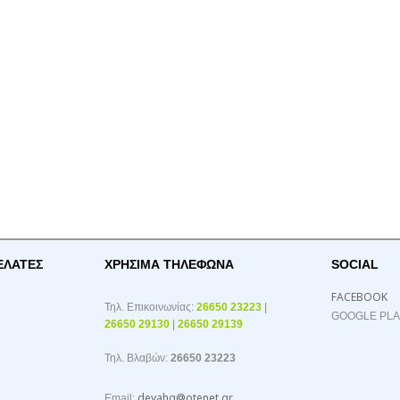
ΕΛΑΤΕΣ
ΧΡΉΣΙΜΑ ΤΗΛΈΦΩΝΑ
SOCIAL
FACEBOOK
Τηλ. Επικοινωνίας:
26650 23223
|
GOOGLE PL
26650 29130
|
26650 29139
Τηλ. Βλαβών:
26650 23223
deyahg@otenet.gr
Email: