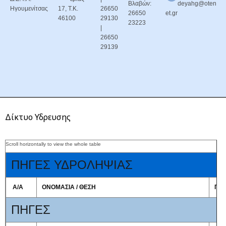
Βλαβών:
deyahg@oten
Ηγουμενίτσας
17, Τ.Κ.
26650
26650
et.gr
46100
29130
23223
|
26650
29139
Δίκτυο Υδρευσης
ΠΗΓΕΣ ΥΔΡΟΛΗΨΙΑΣ
Α/Α
ΟΝΟΜΑΣΙΑ / ΘΕΣΗ
ΠΟ
ΠΗΓΕΣ