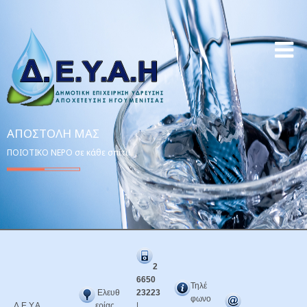
ΑΠΟΣΤΟΛΉ ΜΑΣ
ΠΟΙΟΤΙΚΟ ΝΕΡΟ σε κάθε σπίτι!
2
6650
Τηλέ
Ελευθ
23223
φωνο
Δ.Ε.Υ.Α.
ερίας
|