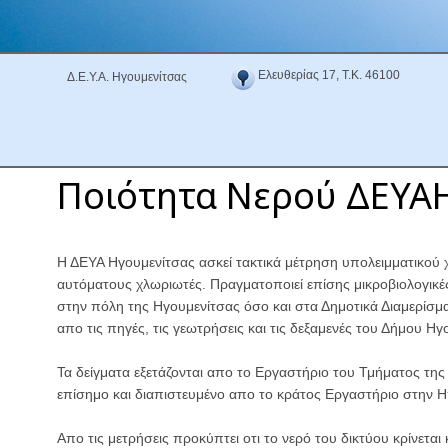
Ελευθερίας 17, Τ.Κ. 46100
Δ.Ε.Υ.Α. Ηγουμενίτσας
Ποιότητα Νερού ΔΕΥΑ
Η ΔΕΥΑ Ηγουμενίτσας ασκεί τακτικά μέτρηση υπολειμματικού 
αυτόματους χλωριωτές. Πραγματοποιεί επίσης μικροβιολογικέ
στην πόλη της Ηγουμενίτσας όσο και στα Δημοτικά Διαμερίσμα
απο τις πηγές, τις γεωτρήσεις και τις δεξαμενές του Δήμου Ηγ
Τα δείγματα εξετάζονται απο το Εργαστήριο του Τμήματος της
επίσημο και διαπιστευμένο απο το κράτος Εργαστήριο στην Η
Απο τις μετρήσεις προκύπτει οτι το νερό του δικτύου κρίνεται