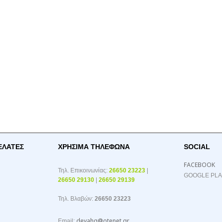
ΕΛΑΤΕΣ
ΧΡΉΣΙΜΑ ΤΗΛΈΦΩΝΑ
SOCIAL
FACEBOOK
Τηλ. Επικοινωνίας:
26650 23223
|
GOOGLE PL
26650 29130
|
26650 29139
Τηλ. Βλαβών:
26650 23223
deyahg@otenet.gr
Email: