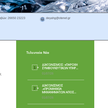
αβών: 26650 23223
deyahg@otenet.gr
Τελευταία Νέα
ΔΙΑΓΩΝΙΣΜΟΣ: «ΠΑΡΟΧΉ
ΣΥΜΒΟΥΛΕΥΤΙΚΏΝ ΥΠΗΡ…
ς
01/07/26
ΔΙΑΓΩΝΙΣΜΟΣ
.«ΠΡΟΜΗΘΕΙΑ
ΜΗΧΑΝΗΜΑΤΩΝ ΑΠΟΣ…
01/07/26