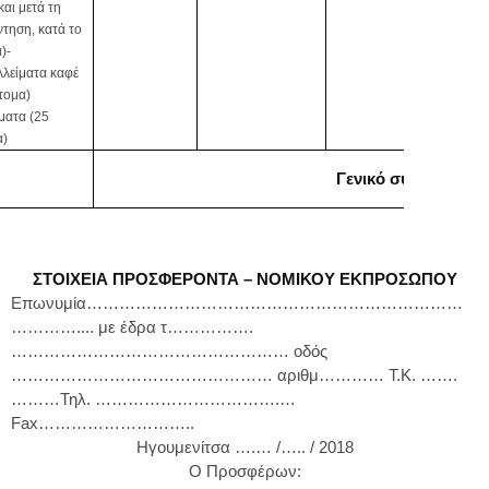
και μετά τη
τηση, κατά το
)-
λλείματα καφέ
τομα)
ματα (25
α)
Γενικό σύνολο:
ΣΤΟΙΧΕΙΑ ΠΡΟΣΦΕΡΟΝΤΑ – ΝΟΜΙΚΟΥ ΕΚΠΡΟΣΩΠΟΥ
Επωνυμία……………………………………………………………
………….... με έδρα τ…………….
…………………………………………… οδός
………………………………………… αριθμ………… Τ.Κ. …….
………Τηλ. …………………………….…
Fax
………………………..
Ηγουμενίτσα ….… /….. / 2018
Ο Προσφέρων: