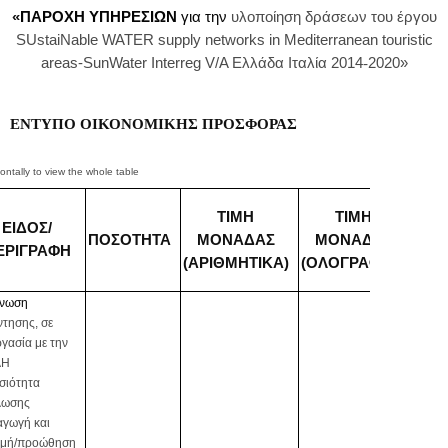
«
ΠΑΡΟΧΗ ΥΠΗΡΕΣΙΩΝ
για την
υλοποίηση δράσεων
του έργου
SUstaiNable
WATER
supply
networks
in
Mediterranean
touristic
areas
-
SunWater
Interreg
V
/
A
Ελλάδα Ιταλία 2014
‐
2020»
ΕΝΤΥΠΟ ΟΙΚΟΝ
O
ΜΙΚΗΣ ΠΡΟΣΦΟΡΑΣ
ΔΑ
ΤΙΜΗ
ΤΙΜΗ
ΕΙΔΟΣ/
Ο
ΠΟΣΟΤΗΤΑ
ΜΟΝΑΔΑΣ
ΜΟΝΑΔΑΣ
ΕΡΙΓΡΑΦΗ
(ΑΡΙΘΜΗΤΙΚΑ)
(ΟΛΟΓΡΑΦΩΣ)
νωση
τησης, σε
γασία με την
ΑΗ
σιότητα
λωσης
αγωγή και
ομή/προώθηση