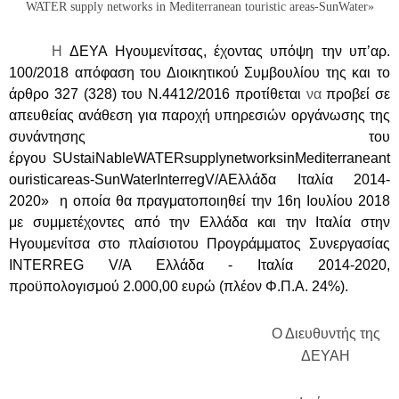
WATER supply networks in Mediterranean touristic areas-SunWater»
Η
ΔΕΥΑ Ηγουμενίτσας, έχοντας υπόψη την υπ’αρ.
100/2018 απόφαση του Διοικητικού Συμβουλίου της και το
άρθρο 327 (328) του Ν.
4412/2016
προτίθεται
να
προβεί σε
απευθείας ανάθεση για παροχή υπηρεσιών οργάνωσης της
συνάντησης του
έργου SUstaiNable
WATER
supply
networks
in
Mediterranean
t
ouristic
areas-SunWater
Interreg
V/A
Ελλάδα Ιταλία 2014‐
2020» η οποία θα πραγματοποιηθεί την 16η Ιουλίου 2018
με συμμετέχοντες από την Ελλάδα και την Ιταλία στην
Ηγουμενίτσα στο πλαίσιο
του Προγράμματος Συνεργασίας
INTERREG V/A Ελλάδα - Ιταλία 2014-2020,
προϋπολογισμού 2.000,00 ευρώ (πλέον Φ.Π.Α. 24%).
Ο Διευθυντής της
ΔΕΥΑΗ