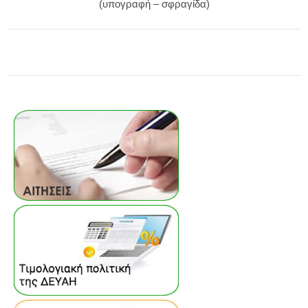
(υπογραφή – σφραγίδα)