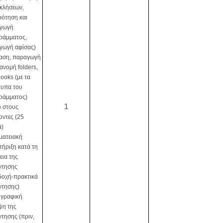
κλήσεων,
ρότηση και
γωγή
ράμματος,
γωγή αφίσας)
ίαση, παραγωγή
ιανομή folders,
ooks (με τα
τυπα του
ράμματος)
1
ό στους
οντες (25
α)
ματειακή
ήριξη κατά τη
εια της
ντησης
δοχή-πρακτικά
ντησης)
γραφική
ψη της
τησης (πριν,