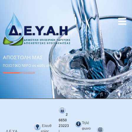
ΑΠΟΣΤΟΛΉ ΜΑΣ
ΠΟΙΟΤΙΚΟ ΝΕΡΟ σε κάθε σπίτι!
2
6650
Τηλέ
Ελευθ
23223
φωνο
Δ.Ε.Υ.Α.
ερίας
|