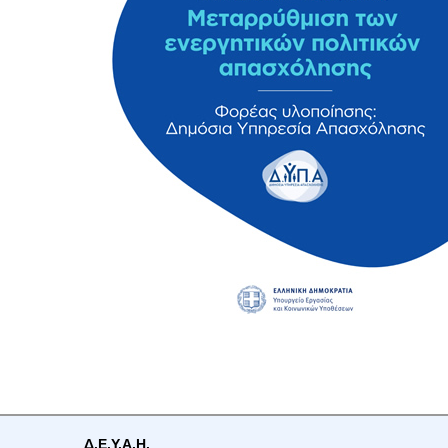
Δ.Ε.Υ.Α.Η.