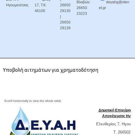
Βλαβών:
deyahg@oten
Ηγουμενίτσας
17, Τ.Κ.
26650
26650
et.gr
46100
29130
23223
|
26650
29139
Υποβολή αιτημάτων για χρηματοδότηση
Δημοτική Επιχείρησ
Αποχέτευσης Ηγου
Ελευθερίας 7, Ηγουμε
T. 26650232