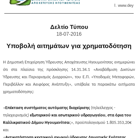
Ι. www.
deyai
Δελτίο Τύπου
18-07-2016
Υποβολή αιτημάτων για χρηματοδότηση
Η Δημοτική Επιχείρηση Ύδρευσης Αποχέτευσης Ηγουμενίτσας ενημερώνει
ότι στα πλαίσια της πρόσκλησης 14.31.34.1 «Αναβάθμιση Δικτύων
Ύδρευσης και Περιορισμός Διαρροών», του Ε.Π. «Υποδομές Μεταφορών,
Περιβάλλον και Αειφόρος Ανάπτυξη», υπέβαλε τα παρακάτω αιτήματα
χρηματοδότησης:
«
Επέκταση συστήματος αυτόματης διαχείρισης
(τηλεέλεγχος -
τηλεχειρισµός)
εξωτερικού και εσωτερικού υδραγωγείου, στα όρια του
Καλλικρατικού Δήμου Ηγουμενίτσα
ς», προϋπολογισμού 1.805.353,20€
και
«
Αντικατάσταση κεντρικού αγωγού ύδρευσης Δημοτικής Ενότητας