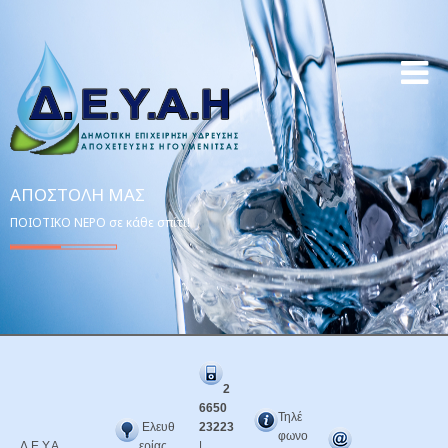
ΑΠΟΣΤΟΛΉ ΜΑΣ
ΠΟΙΟΤΙΚΟ ΝΕΡΟ σε κάθε σπίτι!
2
6650
Τηλέ
Ελευθ
23223
φωνο
Δ.Ε.Υ.Α.
ερίας
|