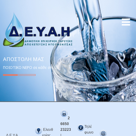
ΑΠΟΣΤΟΛΉ ΜΑΣ
ΠΟΙΟΤΙΚΟ ΝΕΡΟ σε κάθε σπίτι!
2
6650
Τηλέ
Ελευθ
23223
φωνο
Δ.Ε.Υ.Α.
ερίας
|