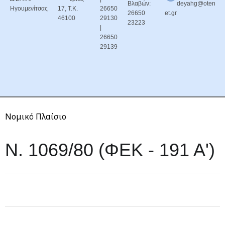
Βλαβών:
deyahg@oten
Ηγουμενίτσας
17, Τ.Κ.
26650
26650
et.gr
46100
29130
23223
|
26650
29139
Νομικό Πλαίσιο
Ν. 1069/80 (ΦΕΚ - 191 Α')