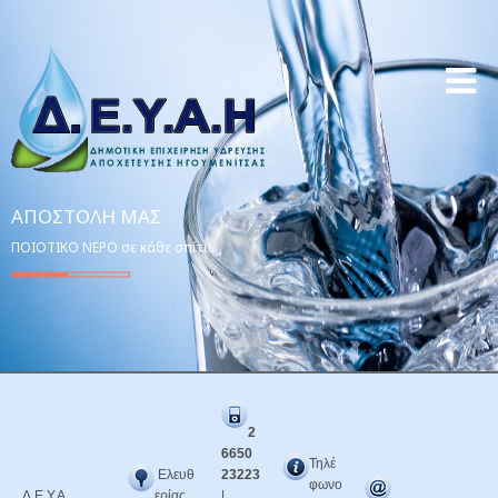
ΑΠΟΣΤΟΛΉ ΜΑΣ
ΠΟΙΟΤΙΚΟ ΝΕΡΟ σε κάθε σπίτι!
2
6650
Τηλέ
Ελευθ
23223
φωνο
Δ.Ε.Υ.Α.
ερίας
|