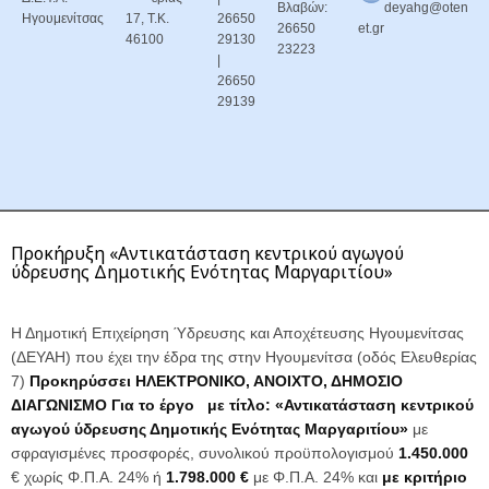
Βλαβών:
deyahg@oten
Ηγουμενίτσας
17, Τ.Κ.
26650
26650
et.gr
46100
29130
23223
|
26650
29139
Προκήρυξη «Αντικατάσταση κεντρικού αγωγού
ύδρευσης Δημοτικής Ενότητας Μαργαριτίου»
Η Δημοτική Επιχείρηση Ύδρευσης και Αποχέτευσης Ηγουμενίτσας
(ΔΕΥΑΗ) που έχει την έδρα της στην Ηγουμενίτσα (οδός Ελευθερίας
7)
Προκηρύσσει ΗΛΕΚΤΡΟΝΙΚΟ, ΑΝΟΙΧΤΟ, ΔΗΜΟΣΙΟ
ΔΙΑΓΩΝΙΣΜΟ Για το έργο με τίτλο: «
Αντικατάσταση κεντρικού
αγωγού ύδρευσης Δημοτικής Ενότητας Μαργαριτίου
»
με
σφραγισμένες προσφορές, συνολικού προϋπολογισμού
1.450.000
€ χωρίς Φ.Π.Α. 24% ή
1.798.000 €
με Φ.Π.Α. 24% και
με κριτήριο