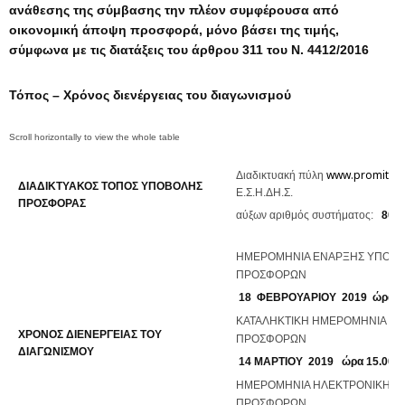
ανάθεσης
της
σύμβασης την πλέον συμφέρουσα από
οικονομική άποψη προσφορά, μόνο βάσει της τιμής,
σύμφωνα με τις διατάξεις του άρθρου 311 του Ν. 4412/2016
Τόπος – Χρόνος διενέργειας του διαγωνισμού
www.promitheu
Διαδικτυακή πύλη
ΔΙΑΔΙΚΤΥΑΚΟΣ ΤΟΠΟΣ ΥΠΟΒΟΛΗΣ
Ε.Σ.Η.ΔΗ.Σ.
ΠΡΟΣΦΟΡΑΣ
αύξων αριθμός συστήματος:
800
ΗΜΕΡΟΜΗΝΙΑ ΕΝΑΡΞΗΣ ΥΠΟΒ
ΠΡΟΣΦΟΡΩΝ
18
ΦΕΒΡΟΥΑΡΙΟΥ 2019
ώρα 1
ΚΑΤΑΛΗΚΤΙΚΗ ΗΜΕΡΟΜΗΝΙΑ Υ
ΧΡΟΝΟΣ ΔΙΕΝΕΡΓΕΙΑΣ ΤΟΥ
ΠΡΟΣΦΟΡΩΝ
ΔΙΑΓΩΝΙΣΜΟΥ
14 ΜΑΡΤΙΟΥ 2019
ώρα 15.00
ΗΜΕΡΟΜΗΝΙΑ ΗΛΕΚΤΡΟΝΙΚΗΣ 
ΠΡΟΣΦΟΡΩΝ