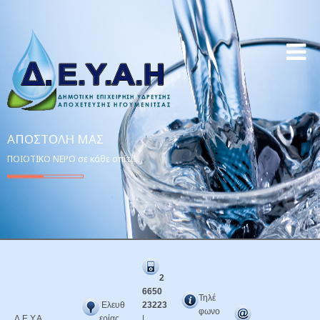
ΑΠΟΣΤΟΛΉ ΜΑΣ
ΠΟΙΟΤΙΚΟ ΝΕΡΟ σε κάθε σπίτι!
2
6650
Τηλέ
Ελευθ
23223
φωνο
Δ.Ε.Υ.Α.
ερίας
|