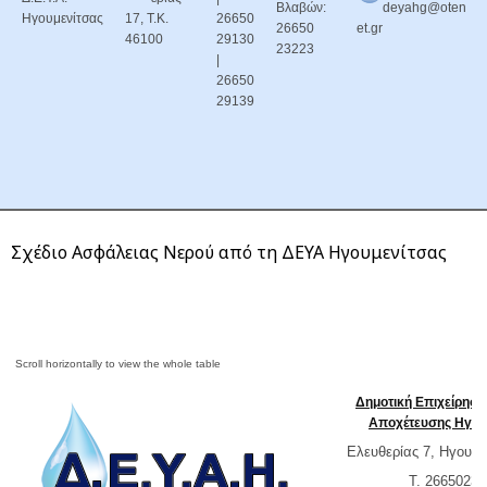
Βλαβών:
deyahg@oten
Ηγουμενίτσας
17, Τ.Κ.
26650
26650
et.gr
46100
29130
23223
|
26650
29139
Σχέδιο Ασφάλειας Νερού από τη ΔΕΥΑ Ηγουμενίτσας
Δημοτική Επιχείρησ
Αποχέτευσης Ηγου
Ελευθερίας 7, Ηγουμε
T. 26650232