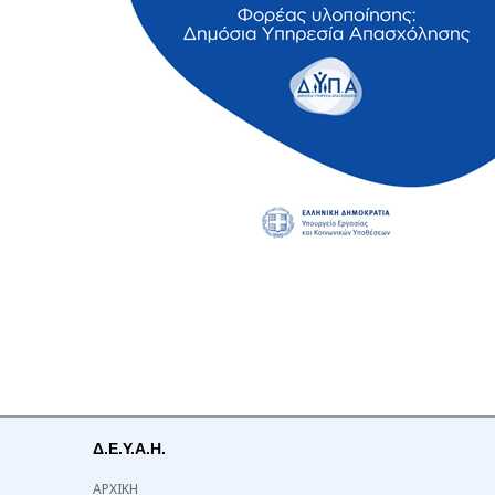
Δ.Ε.Υ.Α.Η.
ΑΡΧΙΚΗ