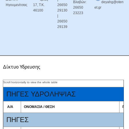
Βλαβών:
deyahg@oten
Ηγουμενίτσας
17, Τ.Κ.
26650
26650
et.gr
46100
29130
23223
|
26650
29139
Δίκτυο Υδρευσης
ΠΗΓΕΣ ΥΔΡΟΛΗΨΙΑΣ
Α/Α
ΟΝΟΜΑΣΙΑ / ΘΕΣΗ
ΠΟ
ΠΗΓΕΣ