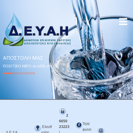
ΑΠΟΣΤΟΛΉ ΜΑΣ
ΠΟΙΟΤΙΚΟ ΝΕΡΟ σε κάθε σπίτι!
2
6650
Τηλέ
Ελευθ
23223
φωνο
Δ.Ε.Υ.Α.
ερίας
|