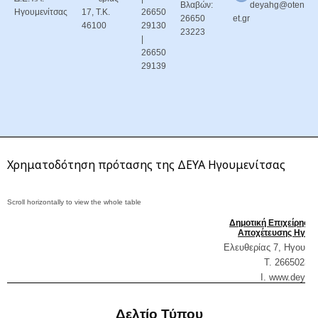
Βλαβών:
deyahg@oten
Ηγουμενίτσας
17, Τ.Κ.
26650
26650
et.gr
46100
29130
23223
|
26650
29139
Χρηματοδότηση πρότασης της ΔΕΥΑ Ηγουμενίτσας
Δημοτική Επιχείρηση
Αποχέτευσης Ηγουμ
Ελευθερίας 7, Ηγουμε
T. 26650232
Ι. www.
deyaig
Δελτίο Τύπου