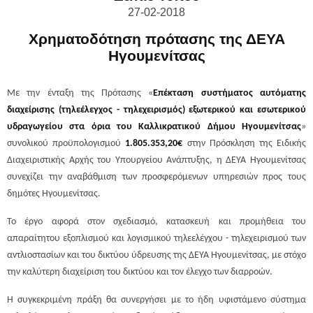
27-02-2018
Χρηματοδότηση πρότασης της ΔΕΥΑ
Ηγουμενίτσας
Με την ένταξη της Πρότασης «
Επέκταση συστήματος αυτόματης
διαχείρισης (τηλεέλεγχος - τηλεχειρισμός) εξωτερικού και εσωτερικού
υδραγωγείου στα όρια του Καλλικρατικού Δήμου Ηγουμενίτσας
»
συνολικού προϋπολογισμού
1.805.353,20€
στην Πρόσκληση της Ειδικής
Διαχειριστικής Αρχής του Υπουργείου Ανάπτυξης, η ΔΕΥΑ Ηγουμενίτσας
συνεχίζει την αναβάθμιση των προσφερόμενων υπηρεσιών προς τους
δημότες Ηγουμενίτσας.
Το έργο αφορά στον σχεδιασμό, κατασκευή και προμήθεια του
απαραίτητου εξοπλισμού και λογισμικού τηλεελέγχου - τηλεχειρισμού των
αντλιοστασίων και του δικτύου ύδρευσης της ΔΕΥΑ Ηγουμενίτσας, με στόχο
την καλύτερη διαχείριση του δικτύου και τον έλεγχο των διαρροών.
Η συγκεκριμένη πράξη θα συνεργήσει με το ήδη υφιστάμενο σύστημα