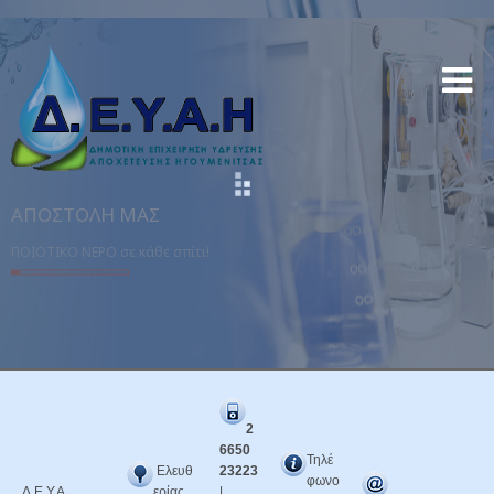
ΑΠΟΣΤΟΛΉ ΜΑΣ
ΠΟΙΟΤΙΚΟ ΝΕΡΟ σε κάθε σπίτι!
2
6650
Τηλέ
Ελευθ
23223
φωνο
Δ.Ε.Υ.Α.
ερίας
|