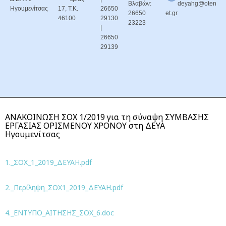
Βλαβών:
deyahg@oten
Ηγουμενίτσας
17, Τ.Κ.
26650
26650
et.gr
46100
29130
23223
|
26650
29139
ΑΝΑΚΟΙΝΩΣΗ ΣΟΧ 1/2019 για τη σύναψη ΣΥΜΒΑΣΗΣ
ΕΡΓΑΣΙΑΣ ΟΡΙΣΜΕΝΟΥ ΧΡΟΝΟΥ στη ΔΕΥΑ
Ηγουμενίτσας
1._ΣΟΧ_1_2019_ΔΕΥΑΗ.pdf
2._Περίληψη_ΣΟΧ1_2019_ΔΕΥΑΗ.pdf
4._ΕΝΤΥΠΟ_ΑΙΤΗΣΗΣ_ΣΟΧ_6.doc