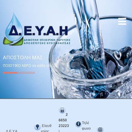
ΑΠΟΣΤΟΛΉ ΜΑΣ
ΠΟΙΟΤΙΚΟ ΝΕΡΟ σε κάθε σπίτι!
2
6650
Τηλέ
Ελευθ
23223
φωνο
Δ.Ε.Υ.Α.
ερίας
|