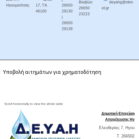
Βλαβών:
deyahg@oten
Ηγουμενίτσας
17, Τ.Κ.
26650
26650
et.gr
46100
29130
23223
|
26650
29139
Υποβολή αιτημάτων για χρηματοδότηση
Δημοτική Επιχείρησ
Αποχέτευσης Ηγου
Ελευθερίας 7, Ηγουμε
T. 26650232