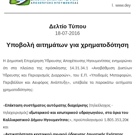
Ι. www.
deyai
Δελτίο Τύπου
18-07-2016
Υποβολή αιτημάτων για χρηματοδότηση
Η Δημοτική Επιχείρηση Ύδρευσης Αποχέτευσης Ηγουμενίτσας ενημερώνει
ότι στα πλαίσια της πρόσκλησης 14.31.34.1 «Αναβάθμιση Δικτύων
Ύδρευσης και Περιορισμός Διαρροών», του Ε.Π. «Υποδομές Μεταφορών,
Περιβάλλον και Αειφόρος Ανάπτυξη», υπέβαλε τα παρακάτω αιτήματα
χρηματοδότησης:
«
Επέκταση συστήματος αυτόματης διαχείρισης
(τηλεέλεγχος -
τηλεχειρισµός)
εξωτερικού και εσωτερικού υδραγωγείου, στα όρια του
Καλλικρατικού Δήμου Ηγουμενίτσα
ς», προϋπολογισμού 1.805.353,20€
και
«
Αντικατάσταση κεντρικού αγωγού ύδρευσης Δημοτικής Ενότητας