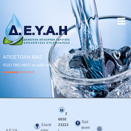
ΑΠΟΣΤΟΛΉ ΜΑΣ
ΠΟΙΟΤΙΚΟ ΝΕΡΟ σε κάθε σπίτι!
2
6650
Τηλέ
Ελευθ
23223
φωνο
Δ.Ε.Υ.Α.
ερίας
|