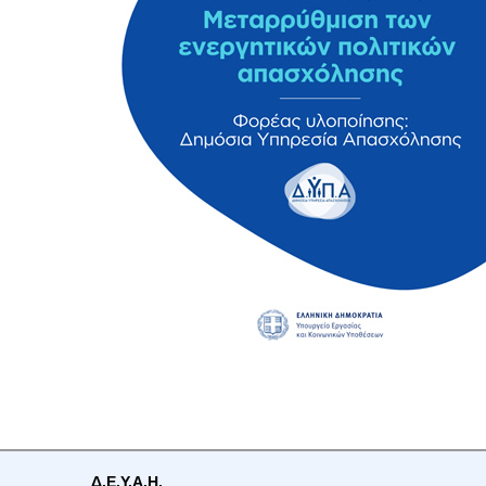
Δ.Ε.Υ.Α.Η.