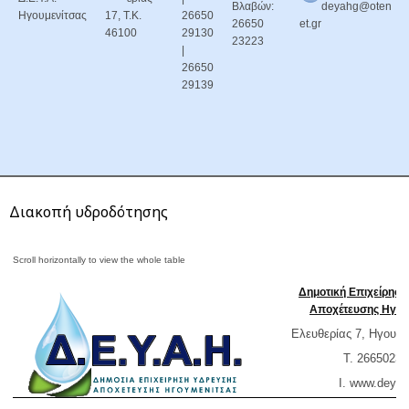
Βλαβών:
deyahg@oten
Ηγουμενίτσας
17, Τ.Κ.
26650
26650
et.gr
46100
29130
23223
|
26650
29139
Διακοπή υδροδότησης
Δημοτική Επιχείρησ
Αποχέτευσης Ηγου
Ελευθερίας 7, Ηγουμε
T. 26650232
Ι. www.
deyai