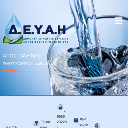
ΑΠΟΣΤΟΛΉ ΜΑΣ
ΠΟΙΟΤΙΚΟ ΝΕΡΟ σε κάθε σπίτι!
2
6650
Τηλέ
Ελευθ
23223
φωνο
Δ.Ε.Υ.Α.
ερίας
|