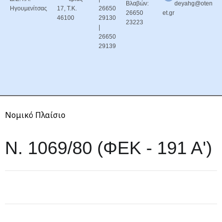
Βλαβών:
deyahg@oten
Ηγουμενίτσας
17, Τ.Κ.
26650
26650
et.gr
46100
29130
23223
|
26650
29139
Νομικό Πλαίσιο
Ν. 1069/80 (ΦΕΚ - 191 Α')