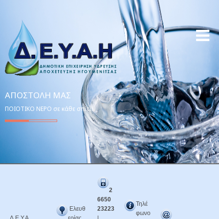
ΑΠΟΣΤΟΛΉ ΜΑΣ
ΠΟΙΟΤΙΚΟ ΝΕΡΟ σε κάθε σπίτι!
2
6650
Τηλέ
Ελευθ
23223
φωνο
Δ.Ε.Υ.Α.
ερίας
|