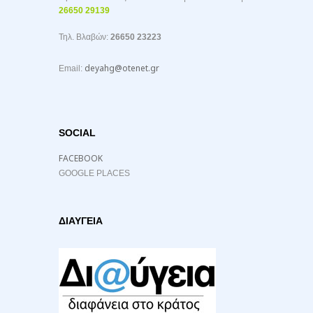
26650 29139
Τηλ. Βλαβών:
26650 23223
deyahg@otenet.gr
Email:
SOCIAL
FACEBOOK
GOOGLE PLACES
ΔΙΑΥΓΕΙΑ