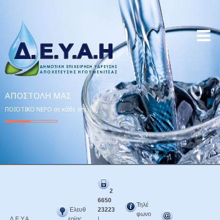
ΑΠΟΣΤΟΛΉ ΜΑΣ
ΠΟΙΟΤΙΚΟ ΝΕΡΟ σε κάθε σπίτι!
2
6650
Τηλέ
Ελευθ
23223
φωνο
Δ.Ε.Υ.Α.
ερίας
|