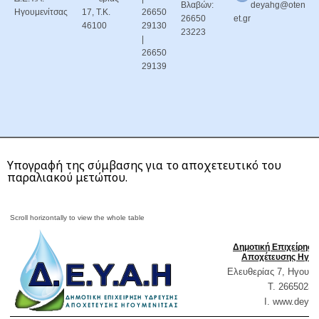
Βλαβών:
deyahg@oten
Ηγουμενίτσας
17, Τ.Κ.
26650
26650
et.gr
46100
29130
23223
|
26650
29139
Υπογραφή της σύμβασης για το αποχετευτικό του
παραλιακού μετώπου.
Δημοτική Επιχείρησ
Αποχέτευσης Ηγου
Ελευθερίας 7, Ηγουμε
T. 26650232
Ι. www.
deyai