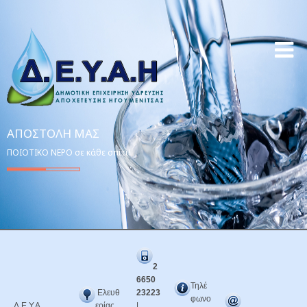
ΑΠΟΣΤΟΛΉ ΜΑΣ
ΠΟΙΟΤΙΚΟ ΝΕΡΟ σε κάθε σπίτι!
2
6650
Τηλέ
Ελευθ
23223
φωνο
Δ.Ε.Υ.Α.
ερίας
|