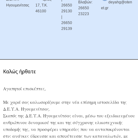
Βλαβών:
deyahg@oten
Ηγουμενίτσας
17, Τ.Κ.
26650
26650
et.gr
46100
29130
23223
|
26650
29139
Καλώς ήρθατε
Αγαπητοί επισκέπτες,
Με χαρά σας καλωσορίζουμε στην νέα επίσημη ιστοσελίδα της
Δ.Ε.Υ.Α. Ηγουμενίτσας.
Σκοπός της Δ.Ε.Υ.Α. Ηγουμενίτσας είναι, μέσω του εξειδικευμένου
ανθρώπινου δυναμικού της και της σύγχρονης υλικοτεχνικής
υποδομής της, να προσφέρει υπηρεσίες που να ανταποκρίνονται
στις ανάγκες ύδρευσης και αποχέτευσης των καταναλωτών, με