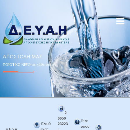
ΑΠΟΣΤΟΛΉ ΜΑΣ
ΠΟΙΟΤΙΚΟ ΝΕΡΟ σε κάθε σπίτι!
2
6650
Τηλέ
Ελευθ
23223
φωνο
Δ.Ε.Υ.Α.
ερίας
|