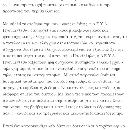
γνώμονα την παροχή ποιοτικών υπηρεσιών καθώς και την
προστασία του περιβάλλοντος.
Με υψηλό το αίσθημα της κοινωνικής ευθύνης, η Δ.Ε.Υ.Α.
Ηγουμενίτσας διενεργεί τακτικούς μικροβιολογικούς και
φυσικοχημικούς ελέγχους της ποιότητας του νερού αναρτώντας τα
αποτελέσματα των ελέγχων στην ιστοσελίδα και εγκαθιστά
σύγχρονα συστήματα ελέγχου, προκειμένου να εξασφαλίζει την
άριστη ποιότητα του σε όλο τον Δήμο.Παράλληλα, η Δ.Ε.Υ.Α.
Ηγουμενίτσαςαξιοποιεί ήδη σύγχρονα συστήματα τηλεελέγχου -
τηλεχειρισμού, τα οποία θα ενταχθούν στο γενικότερο σύστημα
τηλεμετρίας και αυτοματισμών. Μ' αυτά παρακολουθούνται
δυναμικοί παράμετροι του δικτύου ύδρευσης, όπως στάθμες και
παροχές τροφοδοσίας δεξαμενών, καταναλώσεις και πιέσεις σε
διάφορα σημεία του δικτύου. Με βάση τις τιμές των παραμέτρων
αυτών εξάγονται πολύτιμα συμπεράσματα για την κατανάλωση
του νερού, τις βλάβες και τις απώλειες στο δίκτυο ύδρευσης της
πόλης , καθώς και τις τρέχουσες και μελλοντικές απαιτήσεις της.
Επιπλέον κατασκευάζει νέα δίκτυα ύδρευσης και αποχέτευσης και