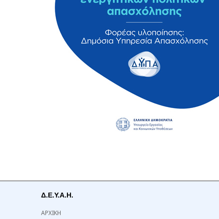
Δ.Ε.Υ.Α.Η.
ΑΡΧΙΚΗ