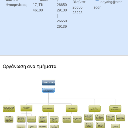
Βλαβών:
deyahg@oten
Ηγουμενίτσας
17, Τ.Κ.
26650
26650
et.gr
46100
29130
23223
|
26650
29139
Οργάνωση ανα τμήματα