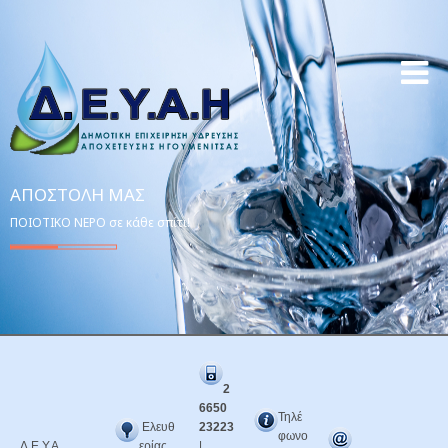
ΑΠΟΣΤΟΛΉ ΜΑΣ
ΠΟΙΟΤΙΚΟ ΝΕΡΟ σε κάθε σπίτι!
2
6650
Τηλέ
Ελευθ
23223
φωνο
Δ.Ε.Υ.Α.
ερίας
|