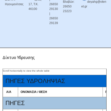
Βλαβών:
deyahg@oten
Ηγουμενίτσας
17, Τ.Κ.
26650
26650
et.gr
46100
29130
23223
|
26650
29139
Δίκτυο Υδρευσης
ΠΗΓΕΣ ΥΔΡΟΛΗΨΙΑΣ
Α/Α
ΟΝΟΜΑΣΙΑ / ΘΕΣΗ
ΠΟ
ΠΗΓΕΣ