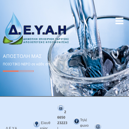
ΑΠΟΣΤΟΛΉ ΜΑΣ
ΠΟΙΟΤΙΚΟ ΝΕΡΟ σε κάθε σπίτι!
2
6650
Τηλέ
Ελευθ
23223
φωνο
Δ.Ε.Υ.Α.
ερίας
|