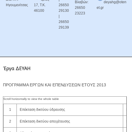
Βλαβών:
deyahg@oten
Ηγουμενίτσας
17, Τ.Κ.
26650
26650
et.gr
46100
29130
23223
|
26650
29139
Έργα ΔΕΥΑΗ
ΠΡΟΓΡΑΜΜΑ ΕΡΓΩΝ ΚΑΙ ΕΠΕΝ∆ΥΣΕΩΝ ΕΤΟΥΣ 2013
1
Επέκταση δικτύου ύδρευσης
50.
2
Επέκταση δικτύου αποχέτευσης
50.