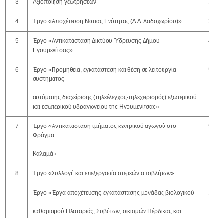
3
Αξιοποίηση γεωτρήσεων
150
4
Έργο «Αποχέτευση Νότιας Ενότητας (∆.∆. Λαδοχωρίου)»
2.0
5
Έργο «Αντικατάσταση ∆ικτύου Ύδρευσης ∆ήµου
400
Ηγουµενίτσας»
6
Έργο «Προµήθεια, εγκατάσταση και θέση σε λειτουργία
531
συστήµατος
αυτόµατης διαχείρισης (τηλεέλεγχος-τηλεχειρισµός) εξωτερικού
και εσωτερικού υδραγωγείου της Ηγουµενίτσας»
7
Έργο «Αντικατάσταση τµήµατος κεντρικού αγωγού στο
50.
Φράγµα
Καλαµά»
8
Έργο «Συλλογή και επεξεργασία στερεών αποβλήτων»
120
Έργο «Έργα αποχέτευσης-εγκατάστασης µονάδας βιολογικού
100
καθαρισµού Πλαταριάς, Συβότων, οικισµών Πέρδικας και