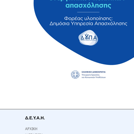
Δ.Ε.Υ.Α.Η.
ΑΡΧΙΚΗ