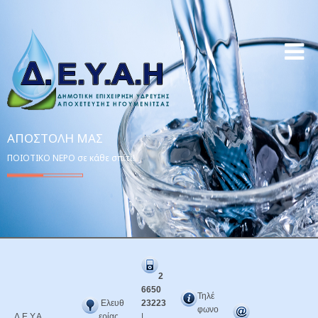
ΑΠΟΣΤΟΛΉ ΜΑΣ
ΠΟΙΟΤΙΚΟ ΝΕΡΟ σε κάθε σπίτι!
2
6650
Τηλέ
Ελευθ
23223
φωνο
Δ.Ε.Υ.Α.
ερίας
|