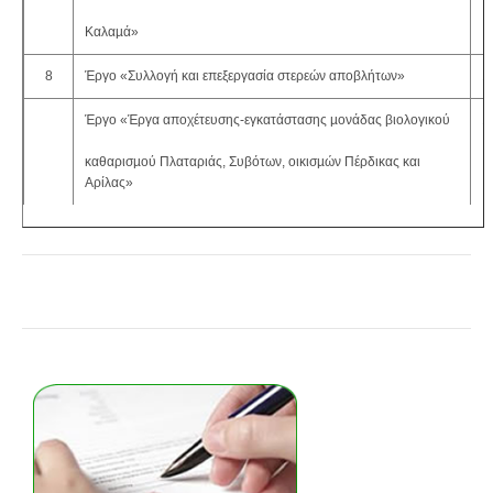
Καλαµά»
8
Έργο «Συλλογή και επεξεργασία στερεών αποβλήτων»
1
Έργο «Έργα αποχέτευσης-εγκατάστασης µονάδας βιολογικού
1
καθαρισµού Πλαταριάς, Συβότων, οικισµών Πέρδικας και
Αρίλας»