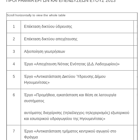
ΠΡΟΓΡΑΜΜΑ ΕΡΓΩΝ ΚΑΙ ΕΠΕΝ∆ΥΣΕΩΝ ΕΤΟΥΣ 2013
1
Επέκταση δικτύου ύδρευσης
5
2
Επέκταση δικτύου αποχέτευσης
5
3
Αξιοποίηση γεωτρήσεων
1
4
Έργο «Αποχέτευση Νότιας Ενότητας (∆.∆. Λαδοχωρίου)»
2
5
Έργο «Αντικατάσταση ∆ικτύου Ύδρευσης ∆ήµου
4
Ηγουµενίτσας»
6
Έργο «Προµήθεια, εγκατάσταση και θέση σε λειτουργία
5
συστήµατος
αυτόµατης διαχείρισης (τηλεέλεγχος-τηλεχειρισµός) εξωτερικού
και εσωτερικού υδραγωγείου της Ηγουµενίτσας»
7
Έργο «Αντικατάσταση τµήµατος κεντρικού αγωγού στο
5
Φράγµα